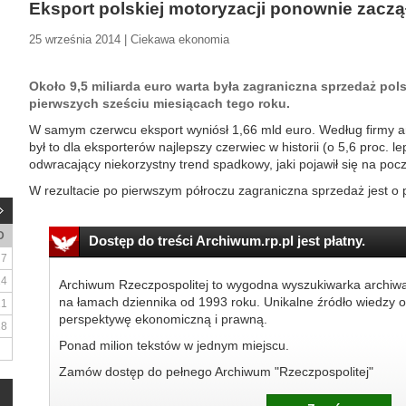
Eksport polskiej motoryzacji ponownie zaczą
25 września 2014 | Ciekawa ekonomia
Około 9,5 miliarda euro warta była zagraniczna sprzedaż pol
pierwszych sześciu miesiącach tego roku.
W samym czerwcu eksport wyniósł 1,66 mld euro. Według firmy an
był to dla eksporterów najlepszy czerwiec w historii (o 5,6 proc. l
odwracający niekorzystny trend spadkowy, jaki pojawił się na pocz
W rezultacie po pierwszym półroczu zagraniczna sprzedaż jest o p
D
Dostęp do treści Archiwum.rp.pl jest płatny.
7
14
Archiwum Rzeczpospolitej to wygodna wyszukiwarka archiw
na łamach dziennika od 1993 roku. Unikalne źródło wiedzy o
21
perspektywę ekonomiczną i prawną.
28
Ponad milion tekstów w jednym miejscu.
Zamów dostęp do pełnego Archiwum "Rzeczpospolitej"