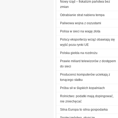
Nowy rząd – fiskalizm państwa bez
zmian
Odrabianie strat nabiera tempa
Paliwowa wojna z oszustami
Polisa w sieci na wagę złota
Polscy eksporterzy wciąż obawiają się
wyjść poza rynki UE
Polska giełda na rozdrożu
Prawie miliard telewizorów z dostępem
do sieci
Producenci komputerów uciekają z
tonącego statku
Próba sił w śląskich kopalniach
Rolnictwo: podatki mają dopingować,
nie zniechęcać
Silna Europa to silna gospodarka
Społeczeństwo, głupcze...