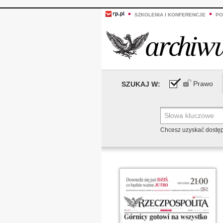
SZKOLENIA I KONFERENCJE
PO
Prawo
SZUKAJ W:
Chcesz uzyskać dostę