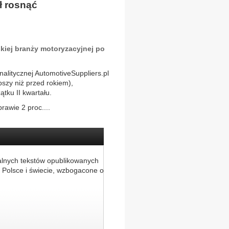
ł rosnąć
skiej branży motoryzacyjnej po
alitycznej AutomotiveSuppliers.pl
epszy niż przed rokiem),
ątku II kwartału.
rawie 2 proc....
alnych tekstów opublikowanych
 Polsce i świecie, wzbogacone o