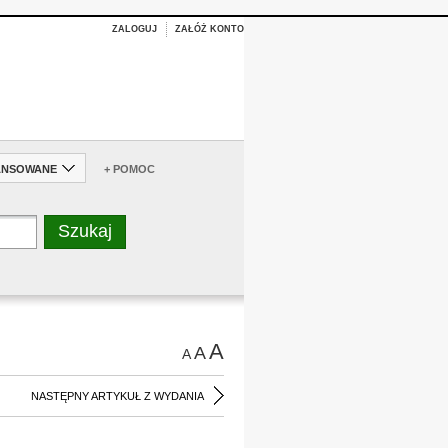
ZALOGUJ
ZAŁÓŻ KONTO
ANSOWANE
+ POMOC
A
A
A
NASTĘPNY ARTYKUŁ Z WYDANIA