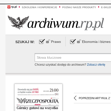
SZKOLENIA I KONFERENCJE
POZNAJ NASZE PRODUKTY
E-SKLE
Prawo
Ekonomia i biznes
SZUKAJ W:
Chcesz uzyskać dostęp do archiwum?
Zobacz ofertę
POPRZEDNI ARTYKUŁ Z