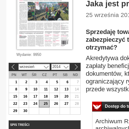
Jaka jest 
25 września 201
Sprzedaję tow
zabezpieczyć 
otrzymać?
Wydanie:
9950
Akredytywa do
zapłaty benefic
wrzesień
2014
«
»
dokumentów, któ
PN
WT
ŚR
CZ
PT
SB
ND
ograniczający 
1
2
3
4
5
6
7
przede wszystki
8
9
10
11
12
13
14
15
16
17
18
19
20
21
22
23
24
25
26
27
28
Dostęp do tr
29
30
Archiwum Rz
SPIS TREŚCI
archiwalnyc