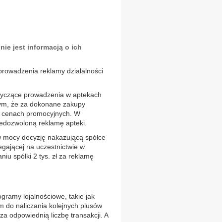
nie jest informacją o ich
prowadzenia reklamy działalności
dotyczące prowadzenia w aptekach
tym, że za dokonane zakupy
 w cenach promocyjnych. W
iedozwoloną reklamę apteki.
 w mocy decyzję nakazującą spółce
egającej na uczestnictwie w
iu spółki 2 tys. zł za reklamę
ogramy lojalnościowe, takie jak
 do naliczania kolejnych plusów
a odpowiednią liczbę transakcji. A