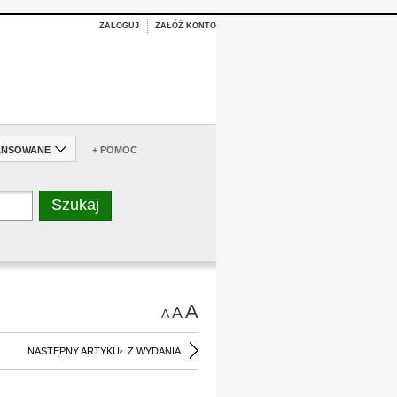
ZALOGUJ
ZAŁÓŻ KONTO
ANSOWANE
+ POMOC
A
A
A
NASTĘPNY ARTYKUŁ Z WYDANIA