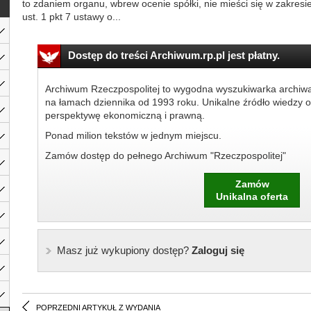
to zdaniem organu, wbrew ocenie spółki, nie mieści się w zakresie
ust. 1 pkt 7 ustawy o...
Dostęp do treści Archiwum.rp.pl jest płatny.
Archiwum Rzeczpospolitej to wygodna wyszukiwarka archiw
na łamach dziennika od 1993 roku. Unikalne źródło wiedzy o
perspektywę ekonomiczną i prawną.
Ponad milion tekstów w jednym miejscu.
Zamów dostęp do pełnego Archiwum "Rzeczpospolitej"
Zamów
Unikalna oferta
Masz już wykupiony dostęp?
Zaloguj się
POPRZEDNI ARTYKUŁ Z WYDANIA