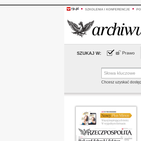
SZKOLENIA I KONFERENCJE
PO
Prawo
SZUKAJ W:
Chcesz uzyskać dostę