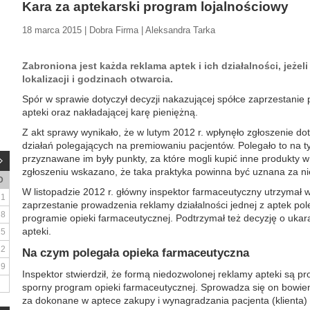
Kara za aptekarski program lojalnościowy
18 marca 2015 | Dobra Firma | Aleksandra Tarka
Zabroniona jest każda reklama aptek i ich działalności, jeżeli 
lokalizacji i godzinach otwarcia.
Spór w sprawie dotyczył decyzji nakazującej spółce zaprzestanie 
apteki oraz nakładającej karę pieniężną.
Z akt sprawy wynikało, że w lutym 2012 r. wpłynęło zgłoszenie 
działań polegających na premiowaniu pacjentów. Polegało to na 
przyznawane im były punkty, za które mogli kupić inne produkty
zgłoszeniu wskazano, że taka praktyka powinna być uznana za n
D
W listopadzie 2012 r. główny inspektor farmaceutyczny utrzymał
1
zaprzestanie prowadzenia reklamy działalności jednej z aptek pol
8
programie opieki farmaceutycznej. Podtrzymał też decyzję o ukaran
apteki.
15
22
Na czym polegała opieka farmaceutyczna
29
Inspektor stwierdził, że formą niedozwolonej reklamy apteki są pr
sporny program opieki farmaceutycznej. Sprowadza się on bowiem
za dokonane w aptece zakupy i wynagradzania pacjenta (klienta) z