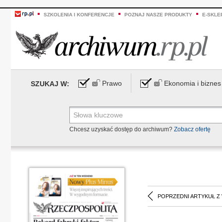
SZKOLENIA I KONFERENCJE
POZNAJ NASZE PRODUKTY
E-SKLE
Prawo
Ekonomia i biznes
SZUKAJ W:
Chcesz uzyskać dostęp do archiwum?
Zobacz ofertę
POPRZEDNI ARTYKUŁ Z