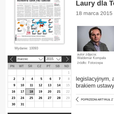
Laury dla 
18 marca 2015 
Wydanie:
10093
autor zdjęcia:
Waldemar Kompała
marzec
2015
«
»
źródło: Fotorzepa
PN
WT
ŚR
CZ
PT
SB
ND
1
legislacyjnym,
2
3
4
5
6
7
8
brakiem ustawy
9
10
11
12
13
14
15
16
17
18
19
20
21
22
23
24
25
26
27
28
29
POPRZEDNI ARTYKUŁ Z
30
31