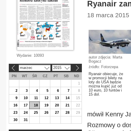
Ryanair za
18 marca 2015 
Wydanie:
10093
autor zdjęcia: Marta
Bogacz
źródło: Fotorzepa
marzec
2015
«
»
Ryanair obiecuje, że
PN
WT
ŚR
CZ
PT
SB
ND
w promocji bilety na
loty do USA będzie
1
można kupić już od
10 euro, 10 funtów i
2
3
4
5
6
7
8
15 dol.
9
10
11
12
13
14
15
16
17
18
19
20
21
22
23
24
25
26
27
28
29
mówił Kenny Ja
30
31
Rozmowy o dost