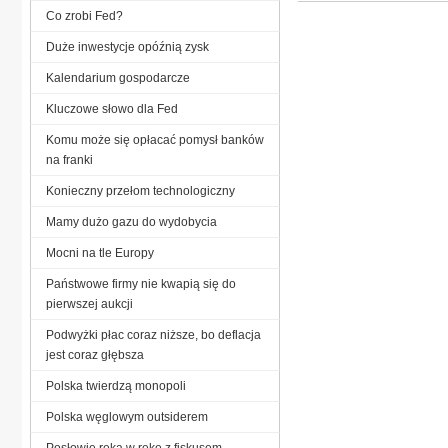
Co zrobi Fed?
Duże inwestycje opóźnią zysk
Kalendarium gospodarcze
Kluczowe słowo dla Fed
Komu może się opłacać pomysł banków
na franki
Konieczny przełom technologiczny
Mamy dużo gazu do wydobycia
Mocni na tle Europy
Państwowe firmy nie kwapią się do
pierwszej aukcji
Podwyżki płac coraz niższe, bo deflacja
jest coraz głębsza
Polska twierdzą monopoli
Polska węglowym outsiderem
Posłowie ręka w rękę z fiskusem