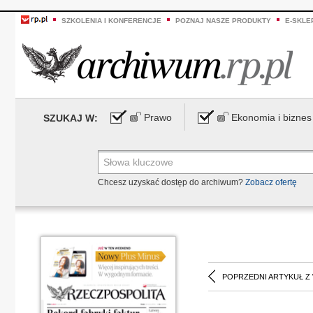
SZKOLENIA I KONFERENCJE
POZNAJ NASZE PRODUKTY
E-SKLE
Prawo
Ekonomia i biznes
SZUKAJ W:
Chcesz uzyskać dostęp do archiwum?
Zobacz ofertę
POPRZEDNI ARTYKUŁ Z