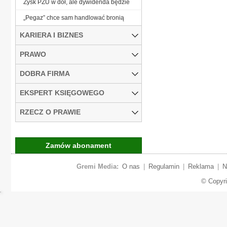
Zysk PZU w dół, ale dywidenda będzie
„Pegaz” chce sam handlować bronią
KARIERA I BIZNES
PRAWO
DOBRA FIRMA
EKSPERT KSIĘGOWEGO
RZECZ O PRAWIE
Zamów abonament
Gremi Media:
O nas
|
Regulamin
|
Reklama
|
N
© Copyr