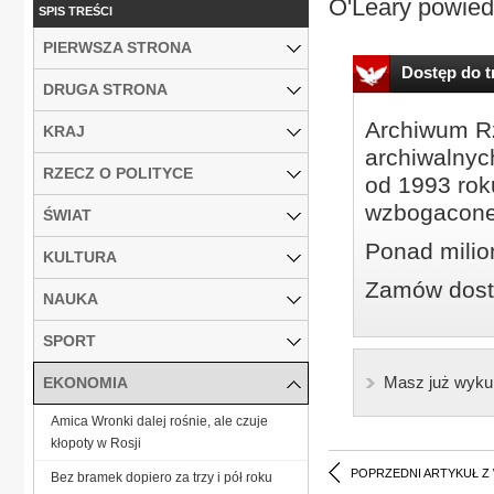
O'Leary powiedz
SPIS TREŚCI
PIERWSZA STRONA
Dostęp do tr
DRUGA STRONA
Archiwum Rz
KRAJ
archiwalnyc
RZECZ O POLITYCE
od 1993 roku
wzbogacone
ŚWIAT
Ponad milio
KULTURA
Zamów dostę
NAUKA
SPORT
Masz już wyku
EKONOMIA
Amica Wronki dalej rośnie, ale czuje
kłopoty w Rosji
POPRZEDNI ARTYKUŁ Z
Bez bramek dopiero za trzy i pół roku