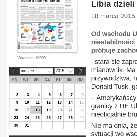
Libia dzieli
18 marca 2015 
Od wschodu Uk
niestabilności
próbuje zacho
Wydanie:
10093
I stara się zap
mianownik. Ma 
marzec
2015
«
»
przywództwa, n
PN
WT
ŚR
CZ
PT
SB
ND
Donald Tusk, g
1
2
3
4
5
6
7
8
– Amerykańscy s
9
10
11
12
13
14
15
granicy z UE Uk
16
17
18
19
20
21
22
nieoficjalnie b
23
24
25
26
27
28
29
Nie ma dnia, że
30
31
sytuacji we wsc