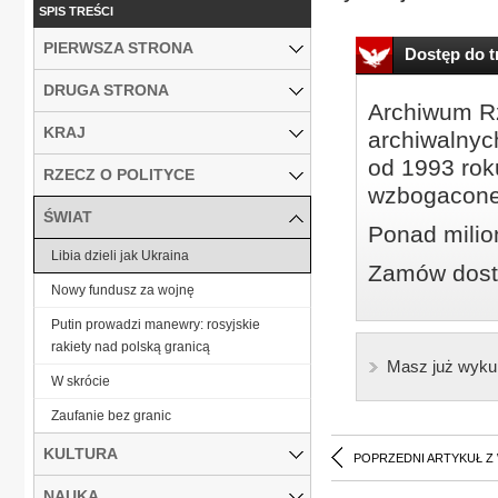
SPIS TREŚCI
PIERWSZA STRONA
Dostęp do tr
DRUGA STRONA
Archiwum Rz
KRAJ
archiwalnyc
od 1993 roku
RZECZ O POLITYCE
wzbogacone
ŚWIAT
Ponad milio
Libia dzieli jak Ukraina
Zamów dostę
Nowy fundusz za wojnę
Putin prowadzi manewry: rosyjskie
rakiety nad polską granicą
Masz już wyku
W skrócie
Zaufanie bez granic
KULTURA
POPRZEDNI ARTYKUŁ Z
NAUKA