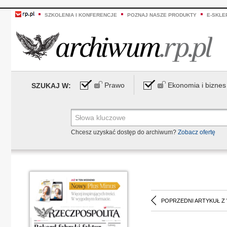
SZKOLENIA I KONFERENCJE
POZNAJ NASZE PRODUKTY
E-SKLE
Prawo
Ekonomia i biznes
SZUKAJ W:
Chcesz uzyskać dostęp do archiwum?
Zobacz ofertę
POPRZEDNI ARTYKUŁ Z