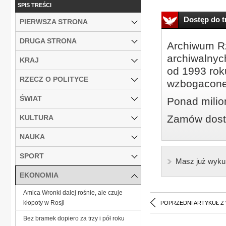
SPIS TREŚCI
Dostęp do tr
PIERWSZA STRONA
DRUGA STRONA
Archiwum Rz
archiwalnyc
KRAJ
od 1993 roku
RZECZ O POLITYCE
wzbogacone
ŚWIAT
Ponad milio
Zamów dostę
KULTURA
NAUKA
SPORT
Masz już wyku
EKONOMIA
Amica Wronki dalej rośnie, ale czuje
kłopoty w Rosji
POPRZEDNI ARTYKUŁ Z
Bez bramek dopiero za trzy i pół roku