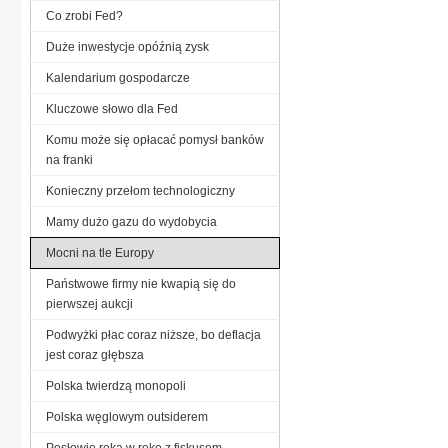
Co zrobi Fed?
Duże inwestycje opóźnią zysk
Kalendarium gospodarcze
Kluczowe słowo dla Fed
Komu może się opłacać pomysł banków
na franki
Konieczny przełom technologiczny
Mamy dużo gazu do wydobycia
Mocni na tle Europy
Państwowe firmy nie kwapią się do
pierwszej aukcji
Podwyżki płac coraz niższe, bo deflacja
jest coraz głębsza
Polska twierdzą monopoli
Polska węglowym outsiderem
Posłowie ręka w rękę z fiskusem