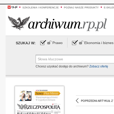
SZKOLENIA I KONFERENCJE
POZNAJ NASZE PRODUKTY
E-SKLE
Prawo
Ekonomia i biznes
SZUKAJ W:
Chcesz uzyskać dostęp do archiwum?
Zobacz ofertę
POPRZEDNI ARTYKUŁ Z