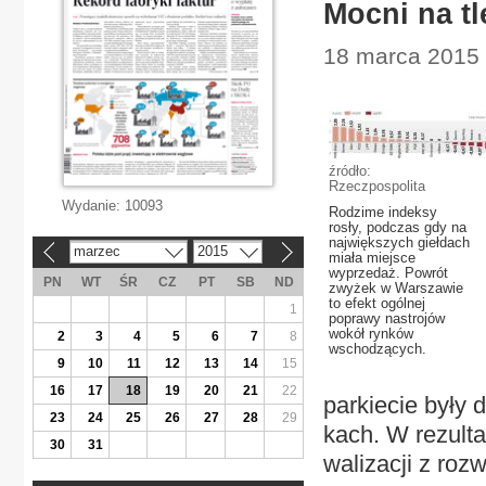
Mocni na t
18 marca 2015 
źródło:
Rzeczpospolita
Wydanie:
10093
Rodzime indeksy
rosły, podczas gdy na
największych giełdach
marzec
2015
«
»
miała miejsce
wyprzedaż. Powrót
PN
WT
ŚR
CZ
PT
SB
ND
zwyżek w Warszawie
to efekt ogólnej
1
poprawy nastrojów
wokół rynków
2
3
4
5
6
7
8
wschodzących.
9
10
11
12
13
14
15
16
17
18
19
20
21
22
par­kie­cie by­ły
23
24
25
26
27
28
29
kach. W re­zul­ta
30
31
wa­li­za­cji z roz­w