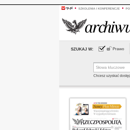
SZKOLENIA I KONFERENCJE
PO
Prawo
SZUKAJ W:
Chcesz uzyskać dostę