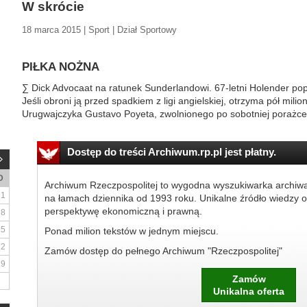
W skrócie
18 marca 2015 | Sport | Dział Sportowy
PIŁKA NOŻNA
∑ Dick Advocaat na ratunek Sunderlandowi. 67-letni Holender p
Jeśli obroni ją przed spadkiem z ligi angielskiej, otrzyma pół mili
Urugwajczyka Gustavo Poyeta, zwolnionego po sobotniej porażce z 
Dostęp do treści Archiwum.rp.pl jest płatny.
D
Archiwum Rzeczpospolitej to wygodna wyszukiwarka archiw
1
na łamach dziennika od 1993 roku. Unikalne źródło wiedzy o
perspektywę ekonomiczną i prawną.
8
15
Ponad milion tekstów w jednym miejscu.
22
Zamów dostęp do pełnego Archiwum "Rzeczpospolitej"
29
Zamów
Unikalna oferta