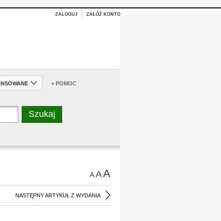
ZALOGUJ
ZAŁÓŻ KONTO
ANSOWANE
+ POMOC
A
A
A
NASTĘPNY ARTYKUŁ Z WYDANIA