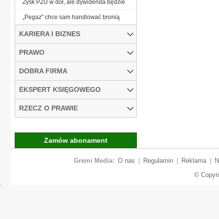
Zysk PZU w dół, ale dywidenda będzie
„Pegaz” chce sam handlować bronią
KARIERA I BIZNES
PRAWO
DOBRA FIRMA
EKSPERT KSIĘGOWEGO
RZECZ O PRAWIE
Zamów abonament
Gremi Media:
O nas
|
Regulamin
|
Reklama
|
N
© Copyr