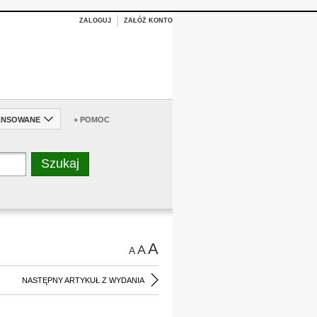
ZALOGUJ
ZAŁÓŻ KONTO
ANSOWANE
+ POMOC
A
A
A
NASTĘPNY ARTYKUŁ Z WYDANIA