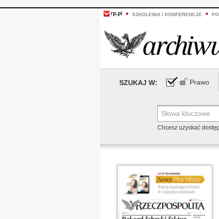
SZKOLENIA I KONFERENCJE
PO
Prawo
SZUKAJ W:
Chcesz uzyskać dostę