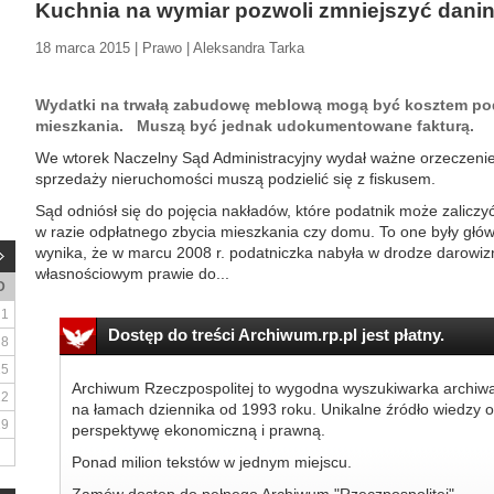
Kuchnia na wymiar pozwoli zmniejszyć dani
18 marca 2015 | Prawo | Aleksandra Tarka
Wydatki na trwałą zabudowę meblową mogą być kosztem po
mieszkania. Muszą być jednak udokumentowane fakturą.
We wtorek Naczelny Sąd Administracyjny wydał ważne orzeczenie 
sprzedaży nieruchomości muszą podzielić się z fiskusem.
Sąd odniósł się do pojęcia nakładów, które podatnik może zalicz
w razie odpłatnego zbycia mieszkania czy domu. To one były głów
wynika, że w marcu 2008 r. podatniczka nabyła w drodze darowiz
własnościowym prawie do...
D
1
Dostęp do treści Archiwum.rp.pl jest płatny.
8
15
Archiwum Rzeczpospolitej to wygodna wyszukiwarka archiw
22
na łamach dziennika od 1993 roku. Unikalne źródło wiedzy o
29
perspektywę ekonomiczną i prawną.
Ponad milion tekstów w jednym miejscu.