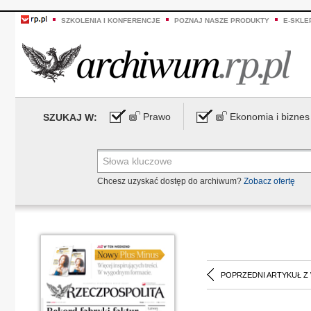
SZKOLENIA I KONFERENCJE
POZNAJ NASZE PRODUKTY
E-SKLE
Prawo
Ekonomia i biznes
SZUKAJ W:
Chcesz uzyskać dostęp do archiwum?
Zobacz ofertę
POPRZEDNI ARTYKUŁ Z