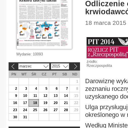
Odliczenie
krwiodawc
18 marca 2015 
Wydanie:
10093
źródło:
Rzeczpospolita
marzec
2015
«
»
PN
WT
ŚR
CZ
PT
SB
ND
Darowiznę wyka
1
zeznaniu roczn
2
3
4
5
6
7
8
uzyskanego do
9
10
11
12
13
14
15
16
17
18
19
20
21
22
Ulga przysługu
23
24
25
26
27
28
29
określonego w 
30
31
Według Ministe