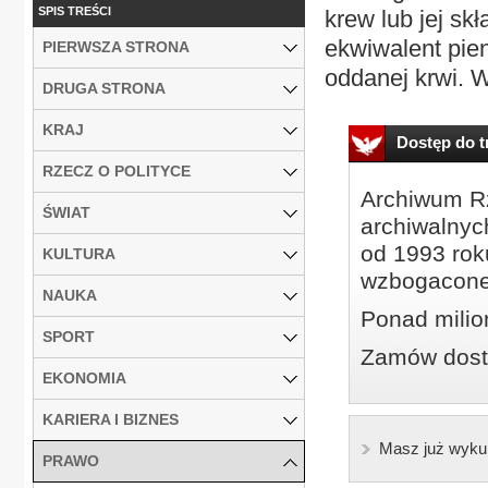
SPIS TREŚCI
krew lub jej sk
ekwiwalent pien
PIERWSZA STRONA
oddanej krwi. W
DRUGA STRONA
KRAJ
Dostęp do tr
RZECZ O POLITYCE
Archiwum Rz
ŚWIAT
archiwalnyc
od 1993 roku
KULTURA
wzbogacone
NAUKA
Ponad milio
SPORT
Zamów dostę
EKONOMIA
KARIERA I BIZNES
Masz już wyku
PRAWO