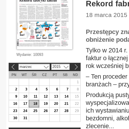
Rekord fabr
18 marca 2015 
Przestępcy zna
obniżenie poda
Tylko w 2014 r.
Wydanie:
10093
faktur o łącznej
rok wcześniej b
marzec
2015
«
»
PN
WT
ŚR
CZ
PT
SB
ND
– Ten proceder
1
branżach – prz
2
3
4
5
6
7
8
Produkcją pusty
9
10
11
12
13
14
15
wyspecjalizowa
16
17
18
19
20
21
22
ich wystawianiu
23
24
25
26
27
28
29
bezdomni, alkoh
30
31
zlecenie...