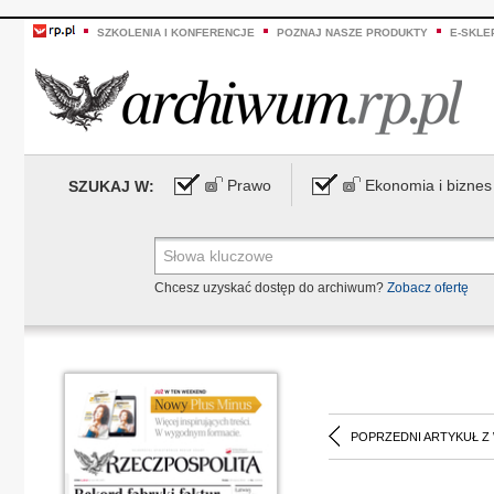
SZKOLENIA I KONFERENCJE
POZNAJ NASZE PRODUKTY
E-SKLE
Prawo
Ekonomia i biznes
SZUKAJ W:
Chcesz uzyskać dostęp do archiwum?
Zobacz ofertę
POPRZEDNI ARTYKUŁ Z