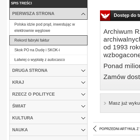
SPIS TREŚCI
PIERWSZA STRONA
Dostęp do tr
Polska idzie pod prąd, inwestując w
Archiwum Rz
elektrownie węglowe
archiwalnyc
Rekord fabryki faktur
od 1993 roku
Skok PO na Dudę i SKOK-i
wzbogacone
Łatwiej o wypłatę z autocasco
Ponad milio
DRUGA STRONA
Zamów dostę
KRAJ
RZECZ O POLITYCE
Masz już wyku
ŚWIAT
KULTURA
POPRZEDNI ARTYKUŁ Z
NAUKA