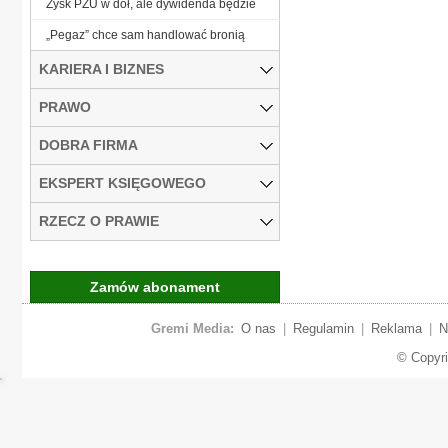
Zysk PZU w dół, ale dywidenda będzie
„Pegaz” chce sam handlować bronią
KARIERA I BIZNES
PRAWO
DOBRA FIRMA
EKSPERT KSIĘGOWEGO
RZECZ O PRAWIE
Zamów abonament
Gremi Media:
O nas
|
Regulamin
|
Reklama
|
N
© Copyr