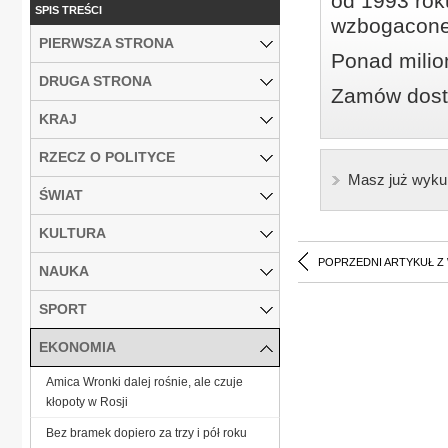
od 1993 roku
SPIS TREŚCI
wzbogacone
PIERWSZA STRONA
Ponad milio
DRUGA STRONA
Zamów dostę
KRAJ
RZECZ O POLITYCE
Masz już wyku
ŚWIAT
KULTURA
POPRZEDNI ARTYKUŁ Z
NAUKA
SPORT
EKONOMIA
Amica Wronki dalej rośnie, ale czuje
kłopoty w Rosji
Bez bramek dopiero za trzy i pół roku