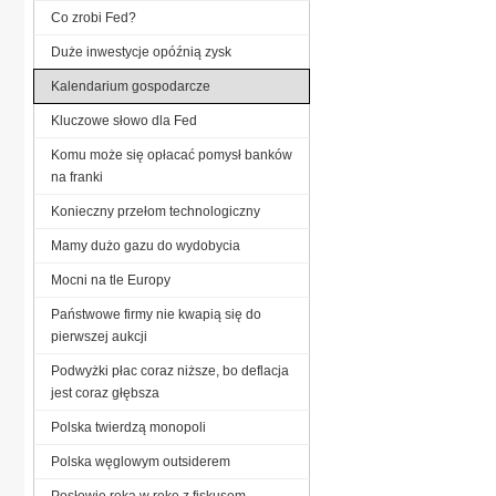
Co zrobi Fed?
Duże inwestycje opóźnią zysk
Kalendarium gospodarcze
Kluczowe słowo dla Fed
Komu może się opłacać pomysł banków
na franki
Konieczny przełom technologiczny
Mamy dużo gazu do wydobycia
Mocni na tle Europy
Państwowe firmy nie kwapią się do
pierwszej aukcji
Podwyżki płac coraz niższe, bo deflacja
jest coraz głębsza
Polska twierdzą monopoli
Polska węglowym outsiderem
Posłowie ręka w rękę z fiskusem