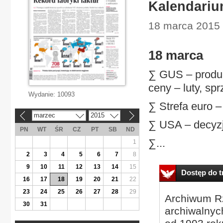
Kalendariu
18 marca 2015 
18 marca
∑ GUS – produk
ceny – luty, spr
Wydanie:
10093
∑ Strefa euro –
marzec
2015
«
»
∑ USA – decyz
PN
WT
ŚR
CZ
PT
SB
ND
∑...
1
2
3
4
5
6
7
8
9
10
11
12
13
14
15
Dostęp do tr
16
17
18
19
20
21
22
23
24
25
26
27
28
29
Archiwum Rz
30
31
archiwalnyc