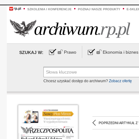
SZKOLENIA I KONFERENCJE
POZNAJ NASZE PRODUKTY
E-SKLE
Prawo
Ekonomia i biznes
SZUKAJ W:
Chcesz uzyskać dostęp do archiwum?
Zobacz ofertę
POPRZEDNI ARTYKUŁ Z