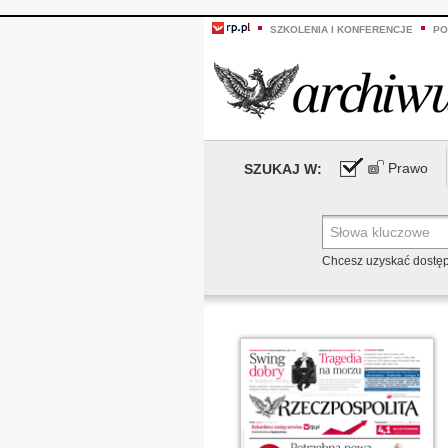
SZKOLENIA I KONFERENCJE
PO
Prawo
SZUKAJ W:
Chcesz uzyskać dostę