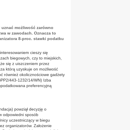
ży uznać możliwość zarówno
ctwa w zawodach. Oznacza to
nizatora 8-proc. stawki podatku
interesowaniem cieszy się
zach biegowych, czy to miejskich,
ąże się z uiszczeniem przez
 za którą uzyskuje on możliwość
oć również okolicznościowe gadżety
(IBPP2/443-1232/14/WN) Izba
opodatkowana preferencyjną
dacja) powziął decyzję o
e w odpowiedni sposób
nicy uczestniczący w biegu
ez organizatorów. Założenie