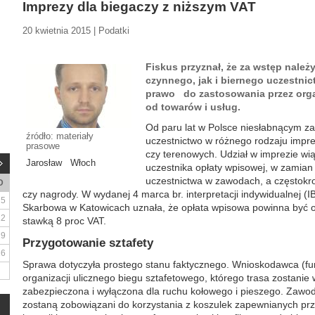
Imprezy dla biegaczy z niższym VAT
20 kwietnia 2015 | Podatki
Fiskus przyznał, że za wstęp nale
czynnego, jak i biernego uczestni
prawo do zastosowania przez orga
od towarów i usług.
Od paru lat w Polsce niesłabnącym za
źródło: materiały
uczestnictwo w różnego rodzaju impre
prasowe
czy terenowych. Udział w imprezie wi
Jarosław Włoch
uczestnika opłaty wpisowej, w zamian
uczestnictwa w zawodach, a częstokr
D
czy nagrody. W wydanej 4 marca br. interpretacji indywidualnej 
5
Skarbowa w Katowicach uznała, że opłata wpisowa powinna być 
12
stawką 8 proc VAT.
19
Przygotowanie sztafety
26
Sprawa dotyczyła prostego stanu faktycznego. Wnioskodawca (fun
organizacji ulicznego biegu sztafetowego, którego trasa zostani
zabezpieczona i wyłączona dla ruchu kołowego i pieszego. Zawod
zostaną zobowiązani do korzystania z koszulek zapewnianych prz