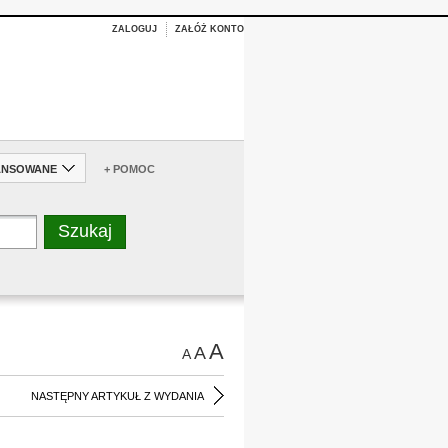
ZALOGUJ
ZAŁÓŻ KONTO
ANSOWANE
+ POMOC
A
A
A
NASTĘPNY ARTYKUŁ Z WYDANIA