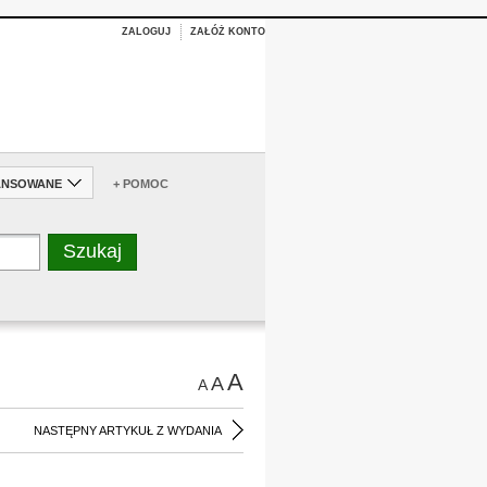
ZALOGUJ
ZAŁÓŻ KONTO
ANSOWANE
+ POMOC
A
A
A
NASTĘPNY ARTYKUŁ Z WYDANIA