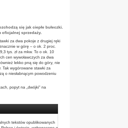
zchodzą się jak ciepłe bułeczki.
 oficjalnej sprzedaży.
awki za dwa pokoje z drugiej ręki
znacznie w górę – o ok. 2 proc.
9,3 tys. zł za mkw. To o ok. 10
znych cen wywoławczych za dwa
ównież lekko pną się do góry, nie
kw. Tak wygórowane stawki za
czą o niesłabnącym powodzeniu
cach, popyt na „dwójki" na
alnych tekstów opublikowanych
 Polsce i świecie, wzbogacone o