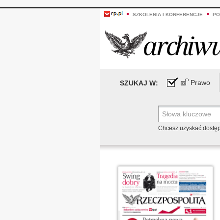
SZKOLENIA I KONFERENCJE
PO
Prawo
SZUKAJ W:
Chcesz uzyskać dostę