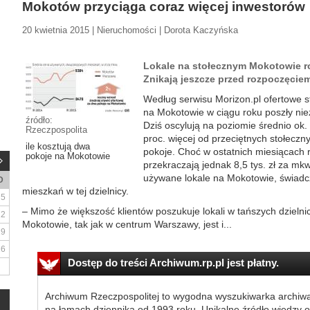
Mokotów przyciąga coraz więcej inwestorów
20 kwietnia 2015 | Nieruchomości | Dorota Kaczyńska
Lokale na stołecznym Mokotowie ro
Znikają jeszcze przed rozpoczęciem
Według serwisu Morizon.pl ofertowe st
na Mokotowie w ciągu roku poszły nie
źródło:
Dziś oscylują na poziomie średnio ok. 
Rzeczpospolita
proc. więcej od przeciętnych stołec
ile kosztują dwa
pokoje. Choć w ostatnich miesiącach r
pokoje na Mokotowie
przekraczają jednak 8,5 tys. zł za m
używane lokale na Mokotowie, świad
D
mieszkań w tej dzielnicy.
5
– Mimo że większość klientów poszukuje lokali w tańszych dzielni
12
Mokotowie, tak jak w centrum Warszawy, jest i...
19
26
Dostęp do treści Archiwum.rp.pl jest płatny.
Archiwum Rzeczpospolitej to wygodna wyszukiwarka archiw
na łamach dziennika od 1993 roku. Unikalne źródło wiedzy o