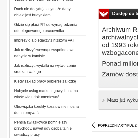
Dach nie decyduje o tym, że dany
Dostęp do tr
obiekt jest budynkiem
Gdzie się płaci PIT od wynagrodzenia
Archiwum Rz
oddelegowanego pracownika
archiwalnyc
Imprezy dla biegaczy z niższym VAT
od 1993 roku
Jak rozliczyć wewnątrzwspólnotowe
wzbogacone
nabycie w komisie
Ponad milio
Jak rozliczyć wydatki na wytworzenie
środka trwałego
Zamów dostę
Kiedy zakład pracy pobierze zaliczkę
Nabycie usług marketingowych trzeba
właściwie udokumentować
Masz już wyku
Obowiązku korekty kosztów nie można
domniemywać
Pensja związkowca pomniejszy
POPRZEDNI ARTYKUŁ Z
przychody, nawet gdy osoba ta nie
świadczy pracy