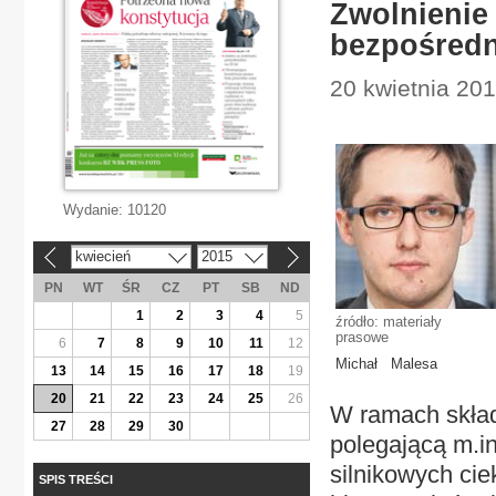
Zwolnienie 
bezpośredn
20 kwietnia 201
Wydanie:
10120
kwiecień
2015
«
»
PN
WT
ŚR
CZ
PT
SB
ND
1
2
3
4
5
źródło: materiały
prasowe
6
7
8
9
10
11
12
Michał Malesa
13
14
15
16
17
18
19
20
21
22
23
24
25
26
W ramach skład
27
28
29
30
polegającą m.i
silnikowych cie
SPIS TREŚCI