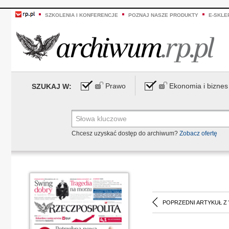
SZKOLENIA I KONFERENCJE
POZNAJ NASZE PRODUKTY
E-SKLE
Prawo
Ekonomia i biznes
SZUKAJ W:
Chcesz uzyskać dostęp do archiwum?
Zobacz ofertę
POPRZEDNI ARTYKUŁ Z