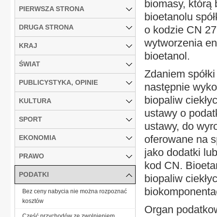
biomasy, którą 
PIERWSZA STRONA
bioetanolu sp
DRUGA STRONA
o kodzie CN 271
wytworzenia ene
KRAJ
bioetanol.
ŚWIAT
Zdaniem spółki 
PUBLICYSTYKA, OPINIE
następnie wyko
biopaliw ciekły
KULTURA
ustawy o podatk
SPORT
ustawy, do wyr
oferowane na s
EKONOMIA
jako dodatki lu
PRAWO
kod CN. Bioeta
PODATKI
biopaliw ciekły
biokomponentac
Bez ceny nabycia nie można rozpoznać
kosztów
Organ podatkowy
Część przychodów ze zwolnieniem