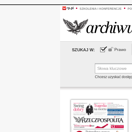
SZKOLENIA I KONFERENCJE
PO
Prawo
SZUKAJ W:
Chcesz uzyskać dostę