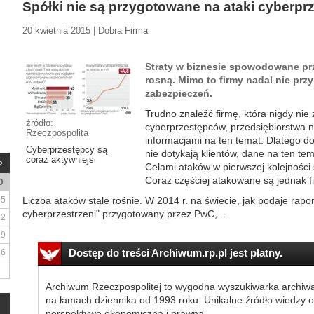
Spółki nie są przygotowane na ataki cyberp
20 kwietnia 2015 | Dobra Firma
Straty w biznesie spowodowane prz
rosną. Mimo to firmy nadal nie przy
zabezpieczeń.
Trudno znaleźć firmę, która nigdy nie
źródło:
cyberprzestępców, przedsiębiorstwa nie
Rzeczpospolita
informacjami na ten temat. Dlatego d
Cyberprzestępcy są
nie dotykają klientów, dane na ten te
coraz aktywniejsi
Celami ataków w pierwszej kolejności 
Coraz częściej atakowane są jednak f
D
5
Liczba ataków stale rośnie. W 2014 r. na świecie, jak podaje rap
cyberprzestrzeni" przygotowany przez PwC,...
12
19
Dostęp do treści Archiwum.rp.pl jest płatny.
26
Archiwum Rzeczpospolitej to wygodna wyszukiwarka archiw
na łamach dziennika od 1993 roku. Unikalne źródło wiedzy o
perspektywę ekonomiczną i prawną.