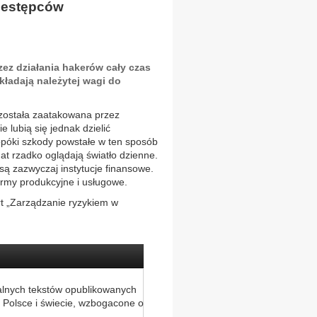
rzestępców
ez działania hakerów cały czas
kładają należytej wagi do
 została zaatakowana przez
 lubią się jednak dzielić
opóki szkody powstałe w ten sposób
mat rzadko oglądają światło dzienne.
są zazwyczaj instytucje finansowe.
irmy produkcyjne i usługowe.
ort „Zarządzanie ryzykiem w
alnych tekstów opublikowanych
 Polsce i świecie, wzbogacone o