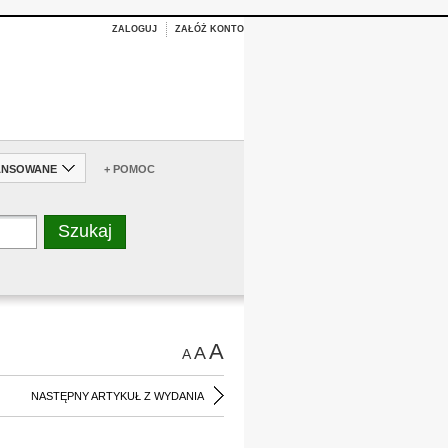
ZALOGUJ
ZAŁÓŻ KONTO
ANSOWANE
+ POMOC
A
A
A
NASTĘPNY ARTYKUŁ Z WYDANIA