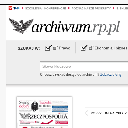
SZKOLENIA I KONFERENCJE
POZNAJ NASZE PRODUKTY
E-SKLE
Prawo
Ekonomia i biznes
SZUKAJ W:
Chcesz uzyskać dostęp do archiwum?
Zobacz ofertę
POPRZEDNI ARTYKUŁ Z