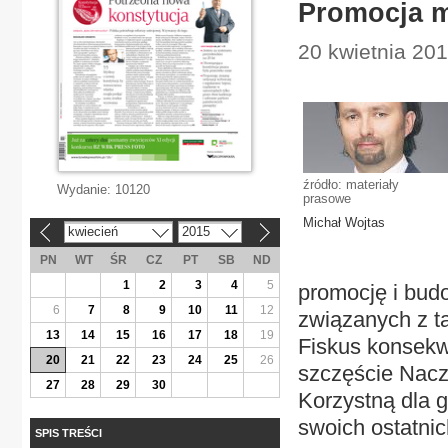
Promocja m
20 kwietnia 201
źródło: materiały
Wydanie:
10120
prasowe
Michał Wojtas
kwiecień
2015
«
»
PN
WT
ŚR
CZ
PT
SB
ND
1
2
3
4
5
promocję i bud
6
7
8
9
10
11
12
związanych z t
13
14
15
16
17
18
19
Fiskus konsek
20
21
22
23
24
25
26
szczęście Nacz
27
28
29
30
Korzystną dla 
swoich ostatni
SPIS TREŚCI