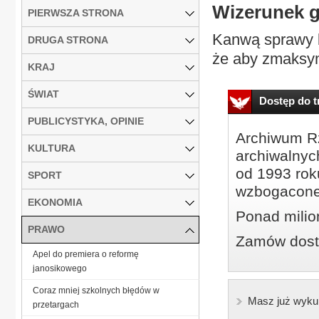
Wizerunek 
PIERWSZA STRONA
Kanwą sprawy b
DRUGA STRONA
że aby zmaksym
KRAJ
ŚWIAT
Dostęp do tr
PUBLICYSTYKA, OPINIE
Archiwum Rz
KULTURA
archiwalnyc
od 1993 roku
SPORT
wzbogacone
EKONOMIA
Ponad milio
PRAWO
Zamów dostę
Apel do premiera o reformę
janosikowego
Coraz mniej szkolnych błędów w
Masz już wyku
przetargach