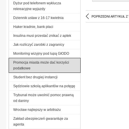
Dyżur pod telefonem wyklucza
rekreacyjne wyjazdy
POPRZEDNI ARTYKUŁ Z
Dziennik ustaw z 16-17 kwietnia
Haker kradnie, bank płaci
Insulina musi przestać znikać z aptek
Jak rozliczyć zarobki z zagranicy
Monitoring wizyjny pod lupą GIODO
Promocja miasta może dać korzyści
podatkowe
Student bez drugiej instancji
Sędziowie szkolą aplikantów na potęgę
Trybunał może uwolnić pomoc prawną
od daniny
Wrocław najlepszy w arbitrażu
Zakład ubezpieczeń gwarantuje za
agenta