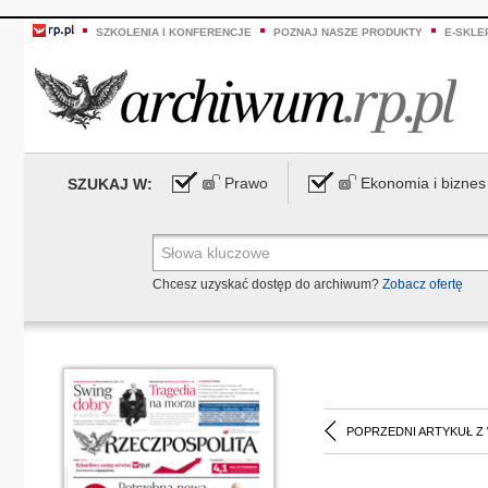
SZKOLENIA I KONFERENCJE
POZNAJ NASZE PRODUKTY
E-SKLE
Prawo
Ekonomia i biznes
SZUKAJ W:
Chcesz uzyskać dostęp do archiwum?
Zobacz ofertę
POPRZEDNI ARTYKUŁ Z