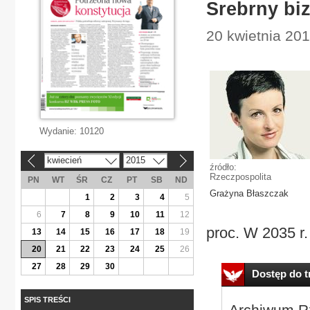
Srebrny biz
20 kwietnia 20
Wydanie:
10120
kwiecień
2015
«
»
źródło:
Rzeczpospolita
PN
WT
ŚR
CZ
PT
SB
ND
Grażyna Błaszczak
1
2
3
4
5
6
7
8
9
10
11
12
proc. W 2035 r
13
14
15
16
17
18
19
20
21
22
23
24
25
26
27
28
29
30
Dostęp do tr
SPIS TREŚCI
Archiwum Rz