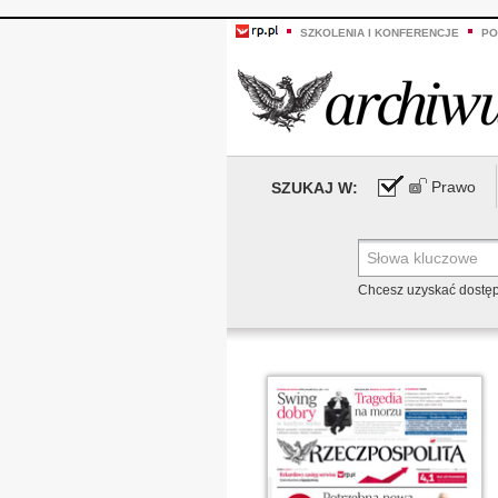
SZKOLENIA I KONFERENCJE
PO
Prawo
SZUKAJ W:
Chcesz uzyskać dostę