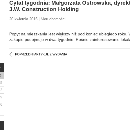
Cytat tygodnia: Małgorzata Ostrowska, dyrek
J.W. Construction Holding
20 kwietnia 2015 | Nieruchomości
Popyt na mieszkania jest większy niż pod koniec ubiegłego roku. 
zakupie podejmuje w dwa tygodnie. Rośnie zainteresowanie loka
POPRZEDNI ARTYKUŁ Z WYDANIA
D
5
12
19
26