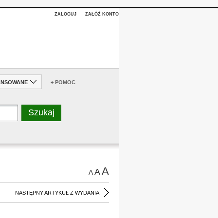
ZALOGUJ
ZAŁÓŻ KONTO
ANSOWANE
+ POMOC
A
A
A
NASTĘPNY ARTYKUŁ Z WYDANIA