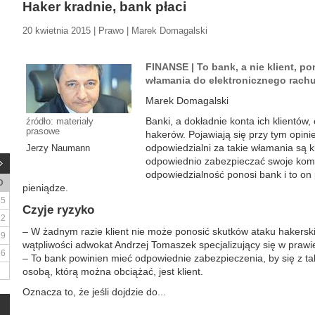
Haker kradnie, bank płaci
20 kwietnia 2015 | Prawo | Marek Domagalski
FINANSE | To bank, a nie klient, p
włamania do elektronicznego rach
Marek Domagalski
Banki, a dokładnie konta ich klientów,
źródło: materiały
prasowe
hakerów. Pojawiają się przy tym opin
odpowiedzialni za takie włamania są kl
Jerzy Naumann
odpowiednio zabezpieczać swoje komp
odpowiedzialność ponosi bank i to on
D
pieniądze.
5
Czyje ryzyko
12
– W żadnym razie klient nie może ponosić skutków ataku hakersk
19
wątpliwości adwokat Andrzej Tomaszek specjalizujący się w prawie
26
– To bank powinien mieć odpowiednie zabezpieczenia, by się z ta
osobą, którą można obciążać, jest klient.
Oznacza to, że jeśli dojdzie do...