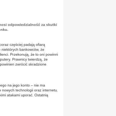
onosi odpowiedzialność za skutki
unku.
 coraz częściej padają ofiarą
ie niektórych bankowców, że
ienci. Przekonują, że to oni powinni
utery. Prawnicy twierdzą, że
 powinien zwrócić skradzione
iego na jego konto – nie ma
 nowych technologii oraz internetu.
kimi atakami uporać. Ostatnią