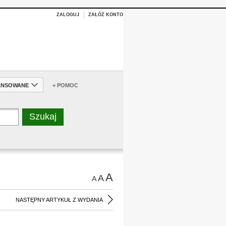
ZALOGUJ
ZAŁÓŻ KONTO
ANSOWANE
+ POMOC
A
A
A
NASTĘPNY ARTYKUŁ Z WYDANIA