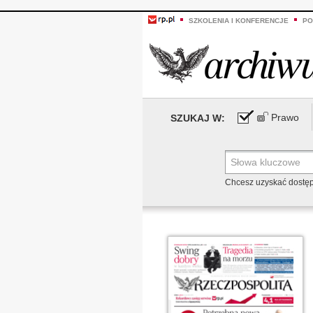
SZKOLENIA I KONFERENCJE
PO
Prawo
SZUKAJ W:
Chcesz uzyskać dostę