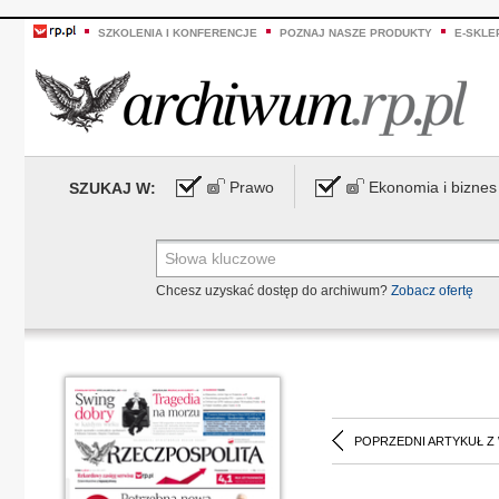
SZKOLENIA I KONFERENCJE
POZNAJ NASZE PRODUKTY
E-SKLE
Prawo
Ekonomia i biznes
SZUKAJ W:
Chcesz uzyskać dostęp do archiwum?
Zobacz ofertę
POPRZEDNI ARTYKUŁ Z