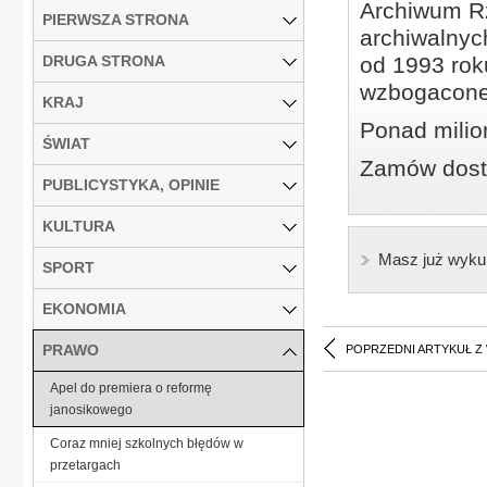
Archiwum Rz
PIERWSZA STRONA
archiwalnyc
DRUGA STRONA
od 1993 roku
wzbogacone
KRAJ
Ponad milio
ŚWIAT
Zamów dostę
PUBLICYSTYKA, OPINIE
KULTURA
Masz już wyku
SPORT
EKONOMIA
PRAWO
POPRZEDNI ARTYKUŁ Z
Apel do premiera o reformę
janosikowego
Coraz mniej szkolnych błędów w
przetargach