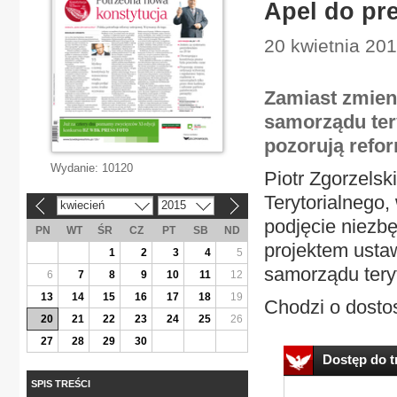
Apel do pr
20 kwietnia 201
Zamiast zmie
samorządu tery
pozorują refo
Wydanie:
10120
Piotr Zgorzels
Terytorialnego
kwiecień
2015
«
»
podjęcie niezb
PN
WT
ŚR
CZ
PT
SB
ND
projektem usta
1
2
3
4
5
samorządu teryt
6
7
8
9
10
11
12
13
14
15
16
17
18
19
Chodzi o dosto
20
21
22
23
24
25
26
27
28
29
30
Dostęp do tr
SPIS TREŚCI