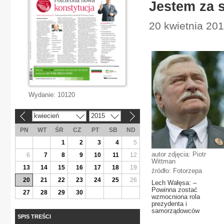
Jestem za 
20 kwietnia 201
Wydanie:
10120
kwiecień
2015
«
»
PN
WT
ŚR
CZ
PT
SB
ND
1
2
3
4
5
autor zdjęcia: Piotr
6
7
8
9
10
11
12
Wittman
13
14
15
16
17
18
19
źródło: Fotorzepa
20
21
22
23
24
25
26
Lech Wałęsa: –
Powinna zostać
27
28
29
30
wzmocniona rola
prezydenta i
samorządowców
SPIS TREŚCI