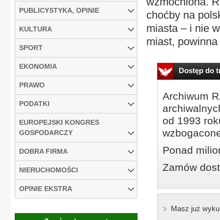
wzmocniona. R
PUBLICYSTYKA, OPINIE
choćby na pols
miasta – i nie 
KULTURA
miast, powinna
SPORT
EKONOMIA
Dostęp do tr
PRAWO
Archiwum Rz
PODATKI
archiwalnyc
od 1993 roku
EUROPEJSKI KONGRES
wzbogacone
GOSPODARCZY
Ponad milio
DOBRA FIRMA
Zamów dostę
NIERUCHOMOŚCI
OPINIE EKSTRA
Masz już wyku