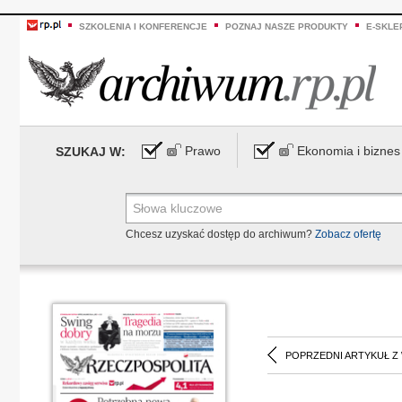
SZKOLENIA I KONFERENCJE
POZNAJ NASZE PRODUKTY
E-SKLE
Prawo
Ekonomia i biznes
SZUKAJ W:
Chcesz uzyskać dostęp do archiwum?
Zobacz ofertę
POPRZEDNI ARTYKUŁ Z