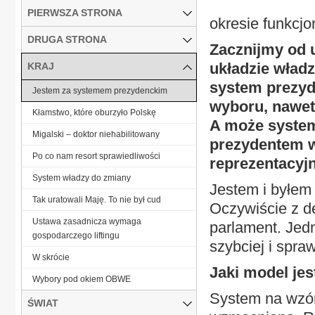
PIERWSZA STRONA
okresie funkcjo
DRUGA STRONA
Zacznijmy od 
układzie wład
KRAJ
system prezyd
Jestem za systemem prezydenckim
wyboru, nawet
Kłamstwo, które oburzyło Polskę
A może system
Migalski – doktor niehabilitowany
prezydentem w
Po co nam resort sprawiedliwości
reprezentacyj
System władzy do zmiany
Jestem i byłem
Tak uratowali Maję. To nie był cud
Oczywiście z d
Ustawa zasadnicza wymaga
parlament. Jed
gospodarczego liftingu
szybciej i spraw
W skrócie
Jaki model jes
Wybory pod okiem OBWE
System na wzór
ŚWIAT