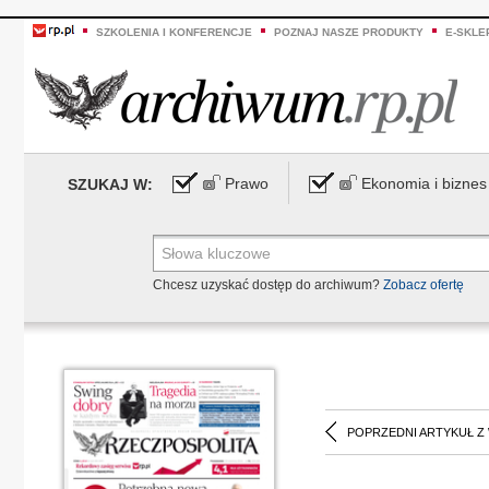
SZKOLENIA I KONFERENCJE
POZNAJ NASZE PRODUKTY
E-SKLE
Prawo
Ekonomia i biznes
SZUKAJ W:
Chcesz uzyskać dostęp do archiwum?
Zobacz ofertę
POPRZEDNI ARTYKUŁ Z