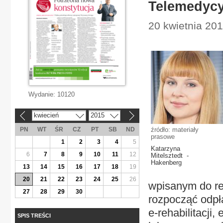
Telemedycy
20 kwietnia 20
Wydanie:
10120
kwiecień
2015
«
»
PN
WT
ŚR
CZ
PT
SB
ND
źródło: materiały
prasowe
1
2
3
4
5
Katarzyna
6
7
8
9
10
11
12
Mitelsztedt -
Hakenberg
13
14
15
16
17
18
19
20
21
22
23
24
25
26
wpisanym do re
27
28
29
30
rozpocząć odpł
e-rehabilitacji,
SPIS TREŚCI