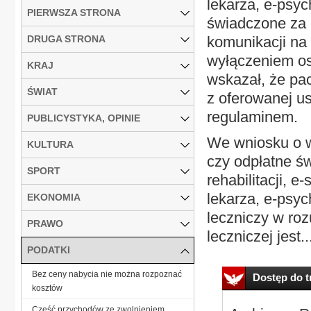
lekarza, e-psyc
PIERWSZA STRONA
świadczone za 
DRUGA STRONA
komunikacji na 
wyłączeniem os
KRAJ
wskazał, że pa
ŚWIAT
z oferowanej us
regulaminem.
PUBLICYSTYKA, OPINIE
We wniosku o w
KULTURA
czy odpłatne ś
SPORT
rehabilitacji, e
lekarza, e-psyc
EKONOMIA
leczniczy w roz
PRAWO
leczniczej jest..
PODATKI
Bez ceny nabycia nie można rozpoznać
Dostęp do tr
kosztów
Część przychodów ze zwolnieniem