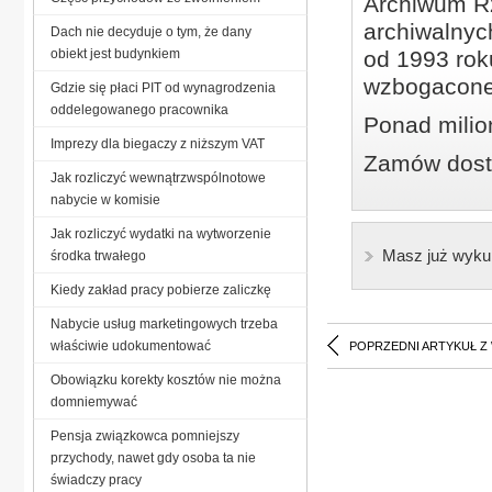
Archiwum Rz
archiwalnyc
Dach nie decyduje o tym, że dany
obiekt jest budynkiem
od 1993 roku
wzbogacone
Gdzie się płaci PIT od wynagrodzenia
oddelegowanego pracownika
Ponad milio
Imprezy dla biegaczy z niższym VAT
Zamów dostę
Jak rozliczyć wewnątrzwspólnotowe
nabycie w komisie
Jak rozliczyć wydatki na wytworzenie
Masz już wyku
środka trwałego
Kiedy zakład pracy pobierze zaliczkę
Nabycie usług marketingowych trzeba
właściwie udokumentować
POPRZEDNI ARTYKUŁ Z
Obowiązku korekty kosztów nie można
domniemywać
Pensja związkowca pomniejszy
przychody, nawet gdy osoba ta nie
świadczy pracy