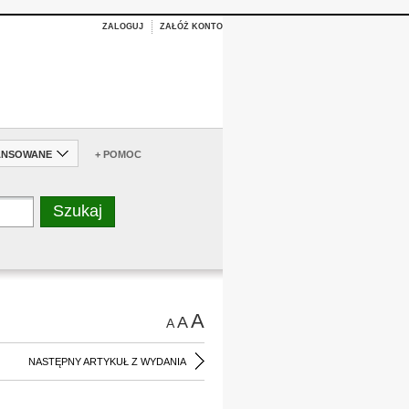
ZALOGUJ
ZAŁÓŻ KONTO
ANSOWANE
+ POMOC
A
A
A
NASTĘPNY ARTYKUŁ Z WYDANIA