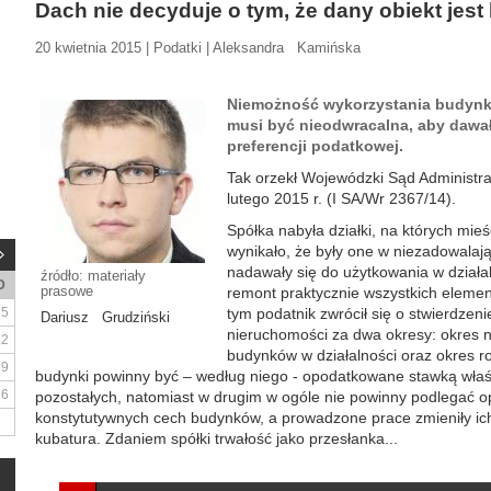
Dach nie decyduje o tym, że dany obiekt jes
20 kwietnia 2015 | Podatki | Aleksandra Kamińska
Niemożność wykorzystania budynku
musi być nieodwracalna, aby dawa
preferencji podatkowej.
Tak orzekł Wojewódzki Sąd Administr
lutego 2015 r. (I SA/Wr 2367/14).
Spółka nabyła działki, na których mieśc
wynikało, że były one w niezadowalają
nadawały się do użytkowania w działa
źródło: materiały
D
prasowe
remont praktycznie wszystkich eleme
5
tym podatnik zwrócił się o stwierdzen
Dariusz Grudziński
nieruchomości za dwa okresy: okres 
12
budynków w działalności oraz okres 
19
budynki powinny być – według niego - opodatkowane stawką właś
26
pozostałych, natomiast w drugim w ogóle nie powinny podlegać o
konstytutywnych cech budynków, a prowadzone prace zmieniły ich 
kubatura. Zdaniem spółki trwałość jako przesłanka...