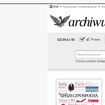
SZKOLENIA I KONFERENCJE
PO
Prawo
SZUKAJ W:
Chcesz uzyskać dostę