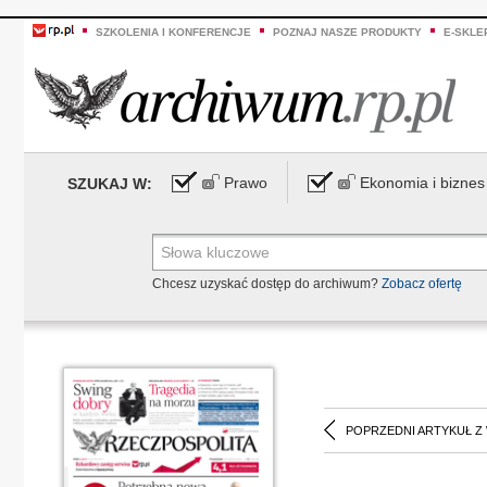
SZKOLENIA I KONFERENCJE
POZNAJ NASZE PRODUKTY
E-SKLE
Prawo
Ekonomia i biznes
SZUKAJ W:
Chcesz uzyskać dostęp do archiwum?
Zobacz ofertę
POPRZEDNI ARTYKUŁ Z