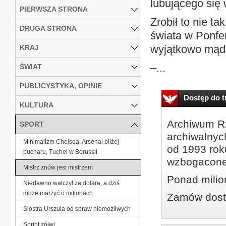
lubującego się
PIERWSZA STRONA
Zrobił to nie t
DRUGA STRONA
świata w Ponfer
wyjątkowo mądrz
KRAJ
–...
ŚWIAT
PUBLICYSTYKA, OPINIE
Dostęp do tr
KULTURA
Archiwum Rz
SPORT
archiwalnyc
Minimalizm Chelsea, Arsenal bliżej
od 1993 roku
pucharu, Tuchel w Borussii
wzbogacone
Mistrz znów jest mistrzem
Ponad milio
Niedawno walczył za dolara, a dziś
może marzyć o milionach
Zamów dostę
Siostra Urszula od spraw niemożliwych
Sprint żółwi