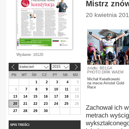
Mistrz znów
20 kwietnia 201
Wydanie:
10120
kwiecień
2015
«
»
źródło: BELGA
PHOTO DIRK WAEM
PN
WT
ŚR
CZ
PT
SB
ND
Michał Kwiatkowski
1
2
3
4
5
na mecie Amstel Gold
Race
6
7
8
9
10
11
12
13
14
15
16
17
18
19
20
21
22
23
24
25
26
Zachował ich w
27
28
29
30
metrach wyścigu
wykształconego
SPIS TREŚCI