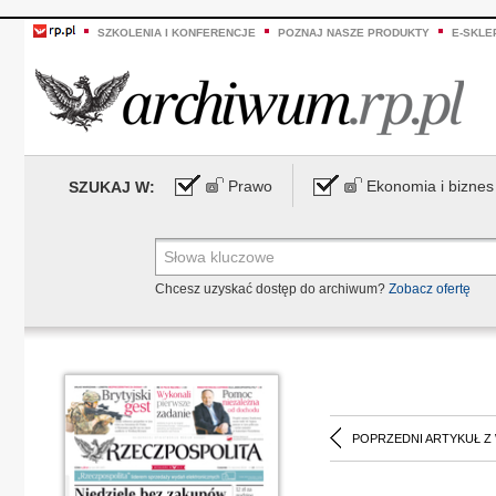
SZKOLENIA I KONFERENCJE
POZNAJ NASZE PRODUKTY
E-SKLE
Prawo
Ekonomia i biznes
SZUKAJ W:
Chcesz uzyskać dostęp do archiwum?
Zobacz ofertę
POPRZEDNI ARTYKUŁ Z