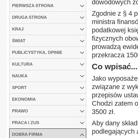
dowodowych zd
PIERWSZA STRONA
Zgodnie z § 4 p
DRUGA STRONA
ministra finans
podatkowej ksi
KRAJ
fizycznych obo
ŚWIAT
prowadzą ewide
PUBLICYSTYKA, OPINIE
przekracza 1500
KULTURA
Co wpisać...
NAUKA
Jako wyposażen
związane z wyk
SPORT
przepisów usta
EKONOMIA
Chodzi zatem o 
3500 zł.
PRAWO
Aby dany składn
PRACA I ZUS
podlegających 
DOBRA FIRMA