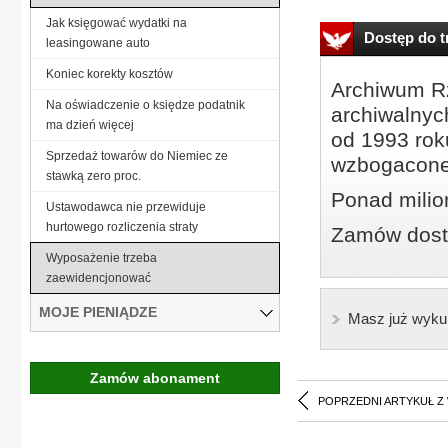
Jak księgować wydatki na
Dostęp do tr
leasingowane auto
Koniec korekty kosztów
Archiwum Rz
Na oświadczenie o księdze podatnik
archiwalnyc
ma dzień więcej
od 1993 roku
Sprzedaż towarów do Niemiec ze
wzbogacone
stawką zero proc.
Ponad milio
Ustawodawca nie przewiduje
hurtowego rozliczenia straty
Zamów dostę
Wyposażenie trzeba
zaewidencjonować
MOJE PIENIĄDZE
Masz już wyku
Zamów abonament
POPRZEDNI ARTYKUŁ Z