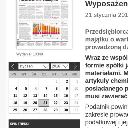
Wyposażeni
21 stycznia 201
Przedsiębiorc
majątku o wart
prowadzoną dzi
Wydanie:
10349
Wraz ze wspól
formie spółki 
styczeń
2016
«
»
materiałami. 
PN
WT
ŚR
CZ
PT
SB
ND
artykuły chem
1
2
3
posiadanego p
4
5
6
7
8
9
10
musi zawierać
11
12
13
14
15
16
17
18
19
20
21
22
23
24
Podatnik powin
25
26
27
28
29
30
31
zakresie prowa
podatkowej i j
SPIS TREŚCI