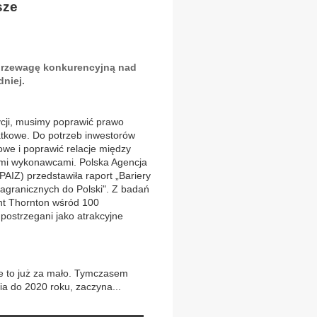
sze
przewagę konkurencyjną nad
niej.
ycji, musimy poprawić prawo
atkowe. Do potrzeb inwestorów
we i poprawić relacje między
mi wykonawcami. Polska Agencja
(PAIZ) przedstawiła raport „Bariery
zagranicznych do Polski". Z badań
t Thornton wśród 100
postrzegani jako atrakcyjne
e to już za mało. Tymczasem
a do 2020 roku, zaczyna...