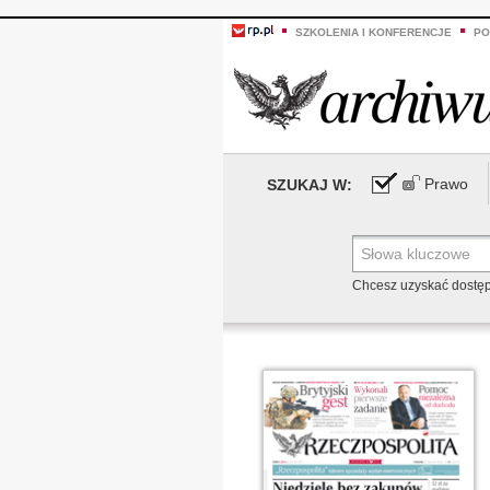
SZKOLENIA I KONFERENCJE
PO
Prawo
SZUKAJ W:
Chcesz uzyskać dostę