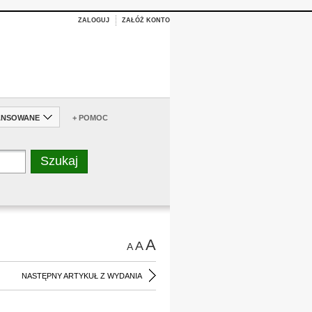
ZALOGUJ
ZAŁÓŻ KONTO
ANSOWANE
+ POMOC
A
A
A
NASTĘPNY ARTYKUŁ Z WYDANIA