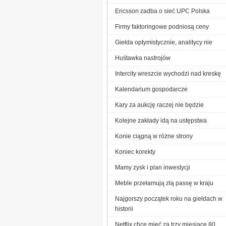
Ericsson zadba o sieć UPC Polska
Firmy faktoringowe podniosą ceny
Giełda optymistycznie, analitycy nie
Huśtawka nastrojów
Intercity wreszcie wychodzi nad kreskę
Kalendarium gospodarcze
Kary za aukcję raczej nie będzie
Kolejne zakłady idą na ustępstwa
Konie ciągną w różne strony
Koniec korekty
Mamy zysk i plan inwestycji
Meble przełamują złą passę w kraju
Najgorszy początek roku na giełdach w
historii
Netflix chce mieć za trzy miesiące 80