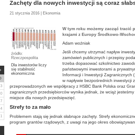
Zachęty dla nowych inwestycji są coraz słab
21 stycznia 2016 | Ekonomia
W tym roku możemy zacząć tracić 
krajami z Europy Środkowo-Wschod
Adam woźniak
Jeśli chcemy utrzymać napływ inwest
źródło:
zamówień publicznych i przepisy pod
Rzeczpospolita
trzeba dopasować szkolnictwo zawodo
Dla inwestorów liczy
państwowymi inwestorami a prywatny
się stabilność
ekonomiczna
Informacji i Inwestycji Zagranicznych 
D
w napływie bezpośrednich inwestycji 
3
przeprowadzonych we współpracy z HSBC Bank Polska oraz Gran
zagranicznych przedsiębiorców wynika jednak, że wciąż jesteśmy 
10
miejsce dla nowych przedsięwzięć.
17
Strefy to za mało
24
31
Problemem stają się jednak słabnące zachęty. Strefy ekonomiczn
program grantów rządowych, z uwagi na jego okres obowiązywani