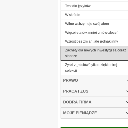
Test dla języków
W skrócie
Wilno wstrzymuje swój atom
Więcej etatów, mniej umów-zleceń
Wzrost bez zmian, ale jednak inny
Zachęty dla nowych inwestycji są coraz
słabsze
Zyski z „misiów” tylko dzięki ostrej
selekcji
PRAWO
PRACA I ZUS
DOBRA FIRMA
MOJE PIENIĄDZE