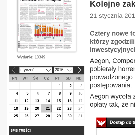
Kolejne zak
21 stycznia 20
Cztery nowe t
którzy zgodzil
inwestycyjnyc
Wydanie:
10349
Aegon, Compens
pobierały horre
styczeń
2016
«
»
prowadzonego 
PN
WT
ŚR
CZ
PT
SB
ND
postępowania.
1
2
3
4
5
6
7
8
9
10
Aegon wycofa z
11
12
13
14
15
16
17
opłaty tak, że ni
18
19
20
21
22
23
24
25
26
27
28
29
30
31
Dostęp do tr
SPIS TREŚCI