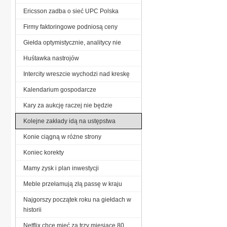
Ericsson zadba o sieć UPC Polska
Firmy faktoringowe podniosą ceny
Giełda optymistycznie, analitycy nie
Huśtawka nastrojów
Intercity wreszcie wychodzi nad kreskę
Kalendarium gospodarcze
Kary za aukcję raczej nie będzie
Kolejne zakłady idą na ustępstwa
Konie ciągną w różne strony
Koniec korekty
Mamy zysk i plan inwestycji
Meble przełamują złą passę w kraju
Najgorszy początek roku na giełdach w
historii
Netflix chce mieć za trzy miesiące 80