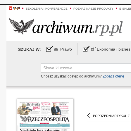
SZKOLENIA I KONFERENCJE
POZNAJ NASZE PRODUKTY
E-SKLE
Prawo
Ekonomia i biznes
SZUKAJ W:
Chcesz uzyskać dostęp do archiwum?
Zobacz ofertę
POPRZEDNI ARTYKUŁ Z