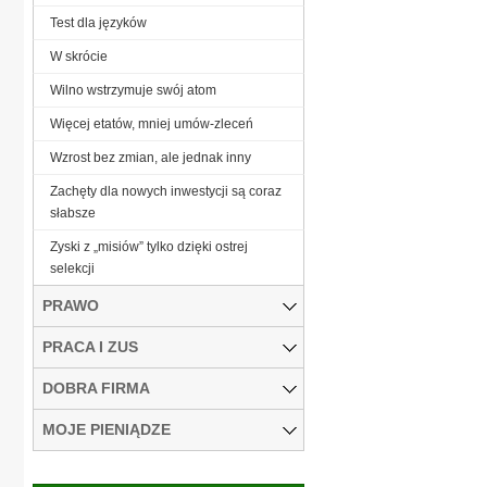
Test dla języków
W skrócie
Wilno wstrzymuje swój atom
Więcej etatów, mniej umów-zleceń
Wzrost bez zmian, ale jednak inny
Zachęty dla nowych inwestycji są coraz
słabsze
Zyski z „misiów” tylko dzięki ostrej
selekcji
PRAWO
PRACA I ZUS
DOBRA FIRMA
MOJE PIENIĄDZE