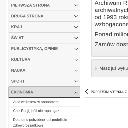
Archiwum Rz
PIERWSZA STRONA
archiwalnyc
DRUGA STRONA
od 1993 roku
wzbogacone
KRAJ
Ponad milio
ŚWIAT
Zamów dostę
PUBLICYSTYKA, OPINIE
KULTURA
Masz już wyku
NAUKA
SPORT
EKONOMIA
POPRZEDNI ARTYKUŁ Z
Auto weźmiesz w abonament
Co z Rosji, jeśli nie ropa i gaz
Do atomu potrzebne jest podejście
zdroworozsądkowe