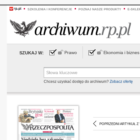
SZKOLENIA I KONFERENCJE
POZNAJ NASZE PRODUKTY
E-SKLE
Prawo
Ekonomia i biznes
SZUKAJ W:
Chcesz uzyskać dostęp do archiwum?
Zobacz ofertę
POPRZEDNI ARTYKUŁ Z