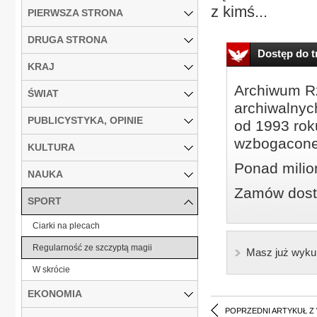
z kimś...
PIERWSZA STRONA
DRUGA STRONA
Dostęp do tr
KRAJ
Archiwum Rz
ŚWIAT
archiwalnyc
PUBLICYSTYKA, OPINIE
od 1993 roku
wzbogacone
KULTURA
Ponad milio
NAUKA
Zamów dostę
SPORT
Ciarki na plecach
Regularność ze szczyptą magii
Masz już wyku
W skrócie
EKONOMIA
POPRZEDNI ARTYKUŁ Z