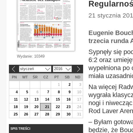
Regularnoś
21 stycznia 201
Eugenie Bouc
trzecia runda 
Sypnęły się poc
Wydanie:
10349
6:2 oraz umieję
wypełniona po 
styczeń
2016
«
»
miała uzasadni
PN
WT
ŚR
CZ
PT
SB
ND
1
2
3
Na więcej Radw
4
5
6
7
8
9
10
wygrała klasycz
11
12
13
14
15
16
17
nogi i niwecząc
18
19
20
21
22
23
24
Rod Laver Arena
25
26
27
28
29
30
31
– Byłam gotowa
będzie, że Bou
SPIS TREŚCI