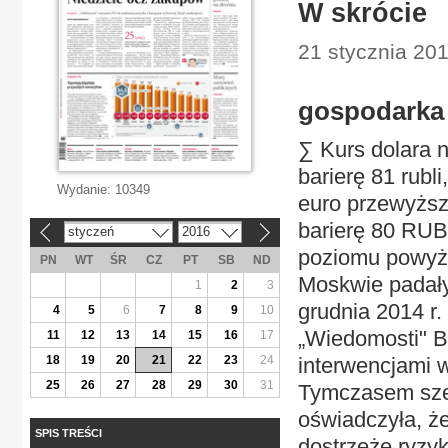
W skrócie
21 stycznia 20
gospodarka
∑ Kurs dolara n
barierę 81 rubl
Wydanie:
10349
euro przewyższy
barierę 80 RUB,
styczeń
2016
«
»
poziomu powyżej
PN
WT
ŚR
CZ
PT
SB
ND
Moskwie padały
1
2
3
grudnia 2014 r
4
5
6
7
8
9
10
„Wiedomosti" B
11
12
13
14
15
16
17
18
19
20
21
22
23
24
interwencjami 
25
26
27
28
29
30
31
Tymczasem szef
oświadczyła, ż
SPIS TREŚCI
dostrzeże ryzyk