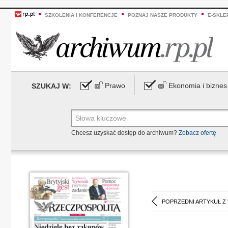
SZKOLENIA I KONFERENCJE
POZNAJ NASZE PRODUKTY
E-SKLE
Prawo
Ekonomia i biznes
SZUKAJ W:
Chcesz uzyskać dostęp do archiwum?
Zobacz ofertę
POPRZEDNI ARTYKUŁ Z