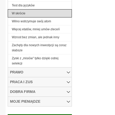
Test dla języków
W skrócie
Wilno wstrzymuje swój atom
Więcej etatów, mniej umów-zleceń
Wzrost bez zmian, ale jednak inny
Zachęty dla nowych inwestycji są coraz
słabsze
Zyski z „misiów” tylko dzięki ostrej
selekcji
PRAWO
PRACA I ZUS
DOBRA FIRMA
MOJE PIENIĄDZE