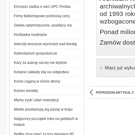
archiwalnyc
Ericsson zadba o sieć UPC Polska
od 1993 roku
Firmy faktoringowe podniosą ceny
wzbogacone
Giełda optymistycznie, analitycy nie
Ponad milio
Huśtawka nastrojów
Zamów dostę
Intercity wreszcie wychodzi nad kreskę
Kalendarium gospodarcze
Kary za aukcję raczej nie będzie
Masz już wyku
Kolejne zakłady idą na ustępstwa
Konie ciągną w różne strony
Koniec korekty
POPRZEDNI ARTYKUŁ Z
Mamy zysk i plan inwestycji
Meble przełamują złą passę w kraju
Najgorszy początek roku na giełdach w
historii
Netflix chce mieć za trzy miesiące 80