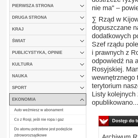
PIERWSZA STRONA
nie ma" – powi
DRUGA STRONA
∑ Rząd w Kijowi
dopuszczane na 
KRAJ
dodatkowych poz
ŚWIAT
Szef rządu pole
i prawnych z Ro
PUBLICYSTYKA, OPINIE
odpowiedź na a
KULTURA
Rosyjskiej. Ma
NAUKA
wewnętrznego ta
terytorium nas
SPORT
Listy kolejnych
EKONOMIA
opublikowano...
Auto weźmiesz w abonament
Co z Rosji, jeśli nie ropa i gaz
Dostęp do tr
Do atomu potrzebne jest podejście
zdroworozsądkowe
Archiwum Rz