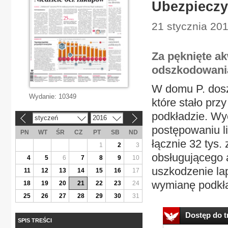
Ubezpieczy
21 stycznia 20
Za pęknięte ak
odszkodowania
W domu P. dos
Wydanie:
10349
które stało prz
podkładzie. W
styczeń
2016
«
»
postępowaniu l
PN
WT
ŚR
CZ
PT
SB
ND
łącznie 32 tys
1
2
3
obsługującego
4
5
6
7
8
9
10
uszkodzenie lap
11
12
13
14
15
16
17
wymianę podkła
18
19
20
21
22
23
24
25
26
27
28
29
30
31
Dostęp do tr
SPIS TREŚCI