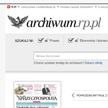
SZKOLENIA I KONFERENCJE
POZNAJ NASZE PRODUKTY
E-SKLE
Prawo
Ekonomia i biznes
SZUKAJ W:
Chcesz uzyskać dostęp do archiwum?
Zobacz ofertę
POPRZEDNI ARTYKUŁ Z