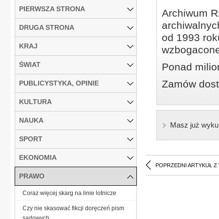
PIERWSZA STRONA
Archiwum Rz
archiwalnyc
DRUGA STRONA
od 1993 roku
KRAJ
wzbogacone
ŚWIAT
Ponad milio
Zamów dostę
PUBLICYSTYKA, OPINIE
KULTURA
NAUKA
Masz już wyku
SPORT
EKONOMIA
POPRZEDNI ARTYKUŁ Z
PRAWO
Coraz więcej skarg na linie lotnicze
Czy nie skasować fikcji doręczeń pism
sądowych