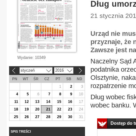
Dług umorz
21 stycznia 201
Urząd nie musi
przyznaje, że 
Zawsze jest na
Wydanie:
10349
Naczelny Sąd Ad
podatnika orze
styczeń
2016
«
»
Olsztynie, na
PN
WT
ŚR
CZ
PT
SB
ND
rozpatrzenie m
1
2
3
4
5
6
7
8
9
10
Dług wobec fis
11
12
13
14
15
16
17
wobec banku. W
18
19
20
21
22
23
24
25
26
27
28
29
30
31
Dostęp do tr
SPIS TREŚCI