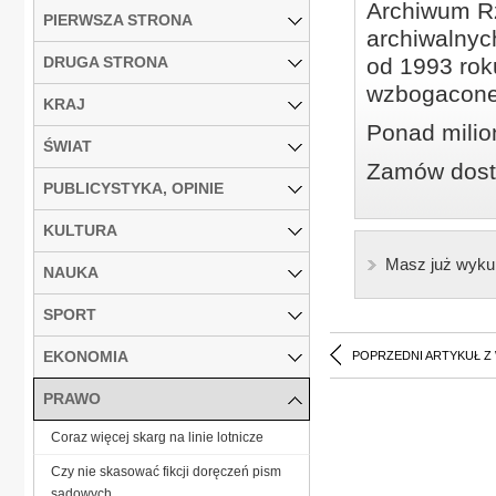
Archiwum Rz
PIERWSZA STRONA
archiwalnyc
DRUGA STRONA
od 1993 roku
wzbogacone
KRAJ
Ponad milio
ŚWIAT
Zamów dostę
PUBLICYSTYKA, OPINIE
KULTURA
Masz już wyku
NAUKA
SPORT
EKONOMIA
POPRZEDNI ARTYKUŁ Z
PRAWO
Coraz więcej skarg na linie lotnicze
Czy nie skasować fikcji doręczeń pism
sądowych