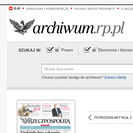
SZKOLENIA I KONFERENCJE
POZNAJ NASZE PRODUKTY
E-SKLE
Prawo
Ekonomia i biznes
SZUKAJ W:
Chcesz uzyskać dostęp do archiwum?
Zobacz ofertę
POPRZEDNI ARTYKUŁ Z