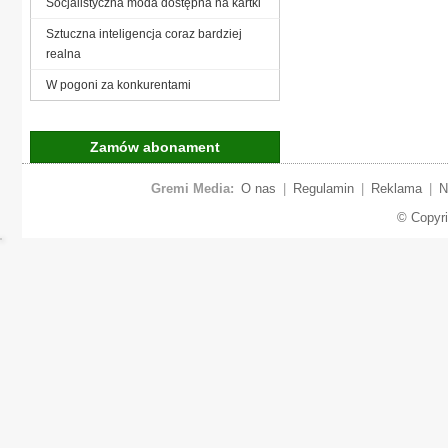
Socjalistyczna moda dostępna na kartki
Sztuczna inteligencja coraz bardziej
realna
W pogoni za konkurentami
Zamów abonament
Gremi Media:
O nas
|
Regulamin
|
Reklama
|
N
© Copyr