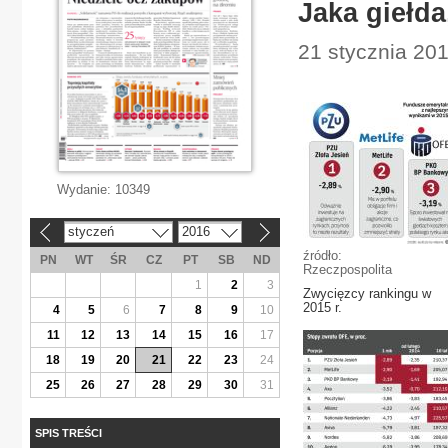
Jaka giełda
21 stycznia 201
Wydanie:
10349
styczeń
2016
«
»
źródło:
PN
WT
ŚR
CZ
PT
SB
ND
Rzeczpospolita
1
2
3
Zwycięzcy rankingu w
2015 r.
4
5
6
7
8
9
10
11
12
13
14
15
16
17
18
19
20
21
22
23
24
25
26
27
28
29
30
31
SPIS TREŚCI