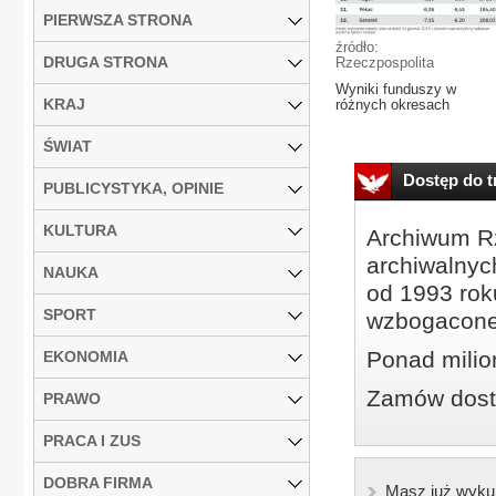
PIERWSZA STRONA
źródło:
DRUGA STRONA
Rzeczpospolita
Wyniki funduszy w
KRAJ
różnych okresach
ŚWIAT
Dostęp do tr
PUBLICYSTYKA, OPINIE
KULTURA
Archiwum Rz
archiwalnyc
NAUKA
od 1993 roku
SPORT
wzbogacone
Ponad milio
EKONOMIA
Zamów dostę
PRAWO
PRACA I ZUS
DOBRA FIRMA
Masz już wyku