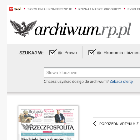
SZKOLENIA I KONFERENCJE
POZNAJ NASZE PRODUKTY
E-SKLE
Prawo
Ekonomia i biznes
SZUKAJ W:
Chcesz uzyskać dostęp do archiwum?
Zobacz ofertę
POPRZEDNI ARTYKUŁ Z