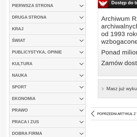
Dostęp do tr
PIERWSZA STRONA
DRUGA STRONA
Archiwum Rz
archiwalnyc
KRAJ
od 1993 roku
ŚWIAT
wzbogacone
Ponad milio
PUBLICYSTYKA, OPINIE
Zamów dostę
KULTURA
NAUKA
SPORT
Masz już wyku
EKONOMIA
PRAWO
POPRZEDNI ARTYKUŁ Z
PRACA I ZUS
DOBRA FIRMA