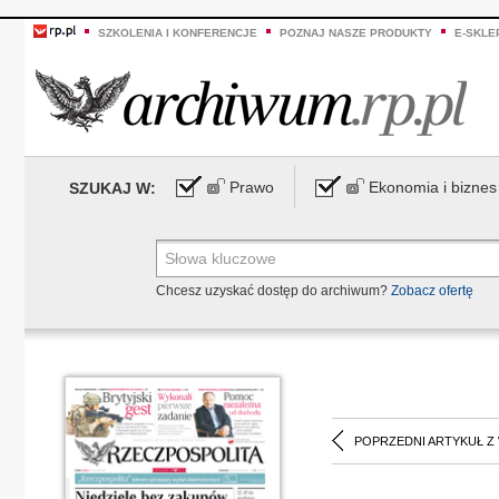
SZKOLENIA I KONFERENCJE
POZNAJ NASZE PRODUKTY
E-SKLE
Prawo
Ekonomia i biznes
SZUKAJ W:
Chcesz uzyskać dostęp do archiwum?
Zobacz ofertę
POPRZEDNI ARTYKUŁ Z