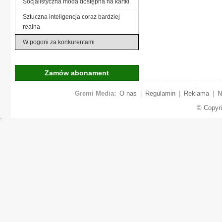
Socjalistyczna moda dostępna na kartki
Sztuczna inteligencja coraz bardziej
realna
W pogoni za konkurentami
Zamów abonament
Gremi Media:
O nas
|
Regulamin
|
Reklama
|
N
© Copyr