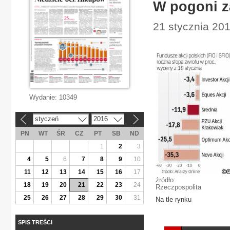
W pogoni z
21 stycznia 201
Wydanie:
10349
styczeń
2016
«
»
PN
WT
ŚR
CZ
PT
SB
ND
1
2
3
4
5
6
7
8
9
10
11
12
13
14
15
16
17
źródło:
18
19
20
21
22
23
24
Rzeczpospolita
25
26
27
28
29
30
31
Na tle rynku
SPIS TREŚCI