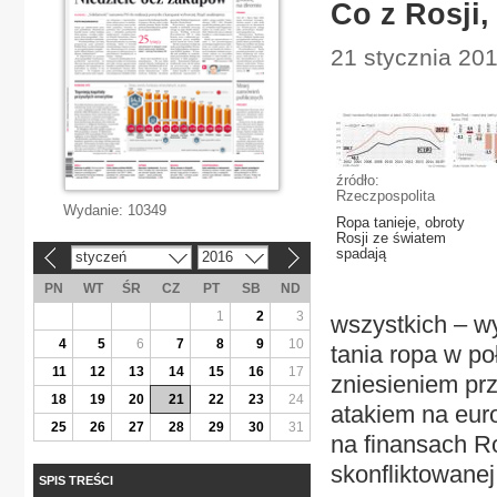
Co z Rosji, 
21 stycznia 20
źródło:
Rzeczpospolita
Wydanie:
10349
Ropa tanieje, obroty
Rosji ze światem
spadają
styczeń
2016
«
»
PN
WT
ŚR
CZ
PT
SB
ND
1
2
3
wszystkich – w
4
5
6
7
8
9
10
tania ropa w po
11
12
13
14
15
16
17
zniesieniem pr
18
19
20
21
22
23
24
atakiem na euro
25
26
27
28
29
30
31
na finansach Ro
skonfliktowanej
SPIS TREŚCI