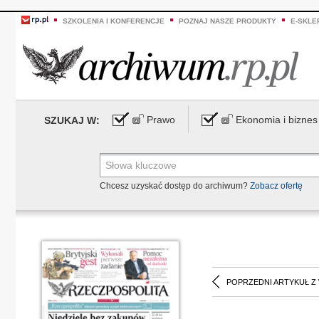
SZKOLENIA I KONFERENCJE
POZNAJ NASZE PRODUKTY
E-SKLE
Prawo
Ekonomia i biznes
SZUKAJ W:
Chcesz uzyskać dostęp do archiwum?
Zobacz ofertę
POPRZEDNI ARTYKUŁ Z