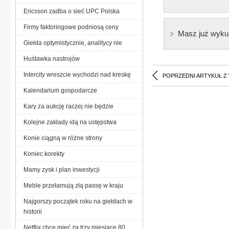
Ericsson zadba o sieć UPC Polska
Firmy faktoringowe podniosą ceny
Masz już wyku
Giełda optymistycznie, analitycy nie
Huśtawka nastrojów
Intercity wreszcie wychodzi nad kreskę
POPRZEDNI ARTYKUŁ Z
Kalendarium gospodarcze
Kary za aukcję raczej nie będzie
Kolejne zakłady idą na ustępstwa
Konie ciągną w różne strony
Koniec korekty
Mamy zysk i plan inwestycji
Meble przełamują złą passę w kraju
Najgorszy początek roku na giełdach w
historii
Netflix chce mieć za trzy miesiące 80