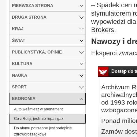
– Spadek cen r
PIERWSZA STRONA
stymulatorem r
DRUGA STRONA
wypowiedzi dla 
Brokers.
KRAJ
Nawozy i d
ŚWIAT
Eksperci zwraca
PUBLICYSTYKA, OPINIE
KULTURA
Dostęp do tr
NAUKA
Archiwum Rz
SPORT
archiwalnyc
EKONOMIA
od 1993 roku
wzbogacone
Auto weźmiesz w abonament
Co z Rosji, jeśli nie ropa i gaz
Ponad milio
Do atomu potrzebne jest podejście
Zamów dostę
zdroworozsądkowe