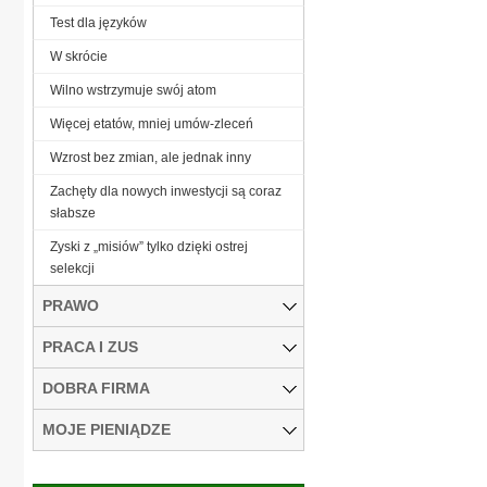
Test dla języków
W skrócie
Wilno wstrzymuje swój atom
Więcej etatów, mniej umów-zleceń
Wzrost bez zmian, ale jednak inny
Zachęty dla nowych inwestycji są coraz
słabsze
Zyski z „misiów” tylko dzięki ostrej
selekcji
PRAWO
PRACA I ZUS
DOBRA FIRMA
MOJE PIENIĄDZE