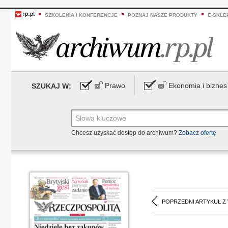
SZKOLENIA I KONFERENCJE
POZNAJ NASZE PRODUKTY
E-SKLE
Prawo
Ekonomia i biznes
SZUKAJ W:
Chcesz uzyskać dostęp do archiwum?
Zobacz ofertę
POPRZEDNI ARTYKUŁ Z