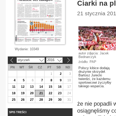
Ciarki na p
21 stycznia 2016
Wydanie:
10349
autor zdjęcia: Jacek
Bednarczyk
styczeń
2016
«
»
źródło: PAP
PN
WT
ŚR
CZ
PT
SB
ND
Polscy kibice dodają
drużynie skrzydeł.
1
2
3
Bartosz Jurecki
twierdzi, że każdemu
4
5
6
7
8
9
10
sportowcowi życzyłby
takiego wsparcia.
11
12
13
14
15
16
17
18
19
20
21
22
23
24
25
26
27
28
29
30
31
że nie popadli
osiągnęliśmy co
SPIS TREŚCI