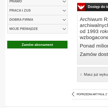
PRAWO
Dostęp do tr
PRACA I ZUS
Archiwum Rz
DOBRA FIRMA
archiwalnyc
MOJE PIENIĄDZE
od 1993 roku
wzbogacone
Zamów abonament
Ponad milio
Zamów dostę
Masz już wyku
POPRZEDNI ARTYKUŁ Z