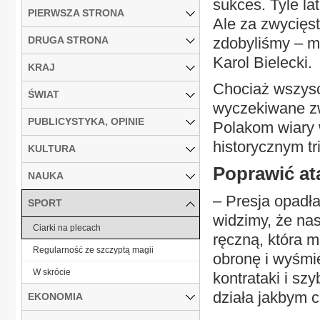
sukces. Tyle la
PIERWSZA STRONA
Ale za zwycięst
DRUGA STRONA
zdobyliśmy – m
Karol Bielecki.
KRAJ
Chociaż wszysc
ŚWIAT
wyczekiwane zw
PUBLICYSTYKA, OPINIE
Polakom wiary w
historycznym tr
KULTURA
Poprawić at
NAUKA
– Presja opadła
SPORT
widzimy, że nas
Ciarki na plecach
ręczną, która 
Regularność ze szczyptą magii
obronę i wyśmi
W skrócie
kontrataki i sz
działa jakbym c
EKONOMIA