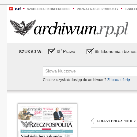
SZKOLENIA I KONFERENCJE
POZNAJ NASZE PRODUKTY
E-SKLE
Prawo
Ekonomia i biznes
SZUKAJ W:
Chcesz uzyskać dostęp do archiwum?
Zobacz ofertę
POPRZEDNI ARTYKUŁ Z