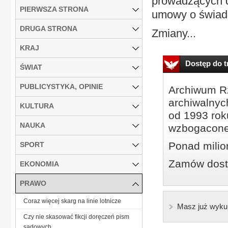
prowadzących d
PIERWSZA STRONA
umowy o świadc
DRUGA STRONA
Zmiany...
KRAJ
Dostęp do tr
ŚWIAT
PUBLICYSTYKA, OPINIE
Archiwum Rz
archiwalnyc
KULTURA
od 1993 roku
NAUKA
wzbogacone
Ponad milio
SPORT
Zamów dostę
EKONOMIA
PRAWO
Coraz więcej skarg na linie lotnicze
Masz już wyku
Czy nie skasować fikcji doręczeń pism
sądowych