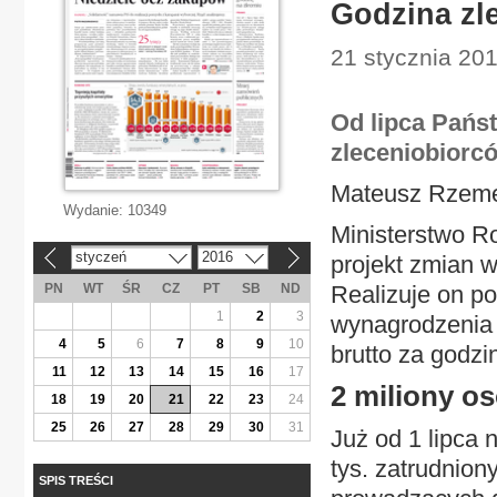
Godzina zl
21 stycznia 20
Od lipca Pańs
zleceniobiorcó
Mateusz Rzem
Wydanie:
10349
Ministerstwo Ro
styczeń
2016
projekt zmian 
«
»
PN
WT
ŚR
CZ
PT
SB
ND
Realizuje on p
1
2
3
wynagrodzenia 
4
5
6
7
8
9
10
brutto za godzi
11
12
13
14
15
16
17
2 miliony os
18
19
20
21
22
23
24
25
26
27
28
29
30
31
Już od 1 lipca
tys. zatrudnion
SPIS TREŚCI