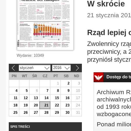
W skrócie
21 stycznia 2016
Rząd lepiej
Zwolennicy rząd
przeciwnicy, a 
Wydanie:
10349
przyniósł styc
styczeń
2016
«
»
PN
WT
ŚR
CZ
PT
SB
ND
Dostęp do tr
1
2
3
4
5
6
7
8
9
10
Archiwum Rz
11
12
13
14
15
16
17
archiwalnyc
18
19
20
21
22
23
24
od 1993 roku
25
26
27
28
29
30
31
wzbogacone
Ponad milio
SPIS TREŚCI