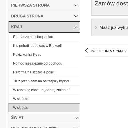
Zamów dostę
PIERWSZA STRONA
DRUGA STRONA
KRAJ
Masz już wyku
E-palacze nie chcą zmian
Kto potrafi lobbować w Brukseli
POPRZEDNI ARTYKUŁ Z
Kukiz kontra Petru
Pomoc niezależnie od dochodu
Reforma na szczycie policji
TK z przepisem na ostrzejszy kryzys
W rocznicę chrztu o „dobrej zmianie”
W skrócie
W skrócie
ŚWIAT