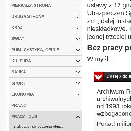
ustawy z 17 gru
PIERWSZA STRONA
Ubezpieczeń Spo
DRUGA STRONA
zm., dalej: ust
KRAJ
nieskładkowe. 
jednej trzecie
ŚWIAT
Bez pracy pr
PUBLICYSTYKA, OPINIE
W myśl...
KULTURA
NAUKA
Dostęp do tr
SPORT
Archiwum Rz
EKONOMIA
archiwalnyc
od 1993 roku
PRAWO
wzbogacone
PRACA I ZUS
Ponad milio
Brak etatu i świadczenia obniży