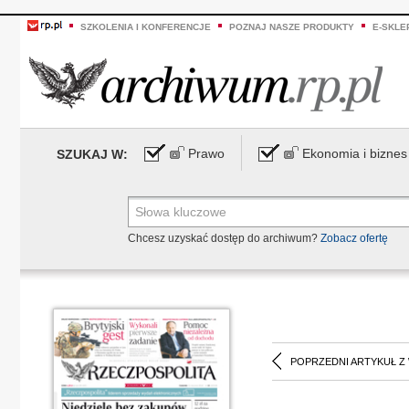
SZKOLENIA I KONFERENCJE
POZNAJ NASZE PRODUKTY
E-SKLE
Prawo
Ekonomia i biznes
SZUKAJ W:
Chcesz uzyskać dostęp do archiwum?
Zobacz ofertę
POPRZEDNI ARTYKUŁ Z