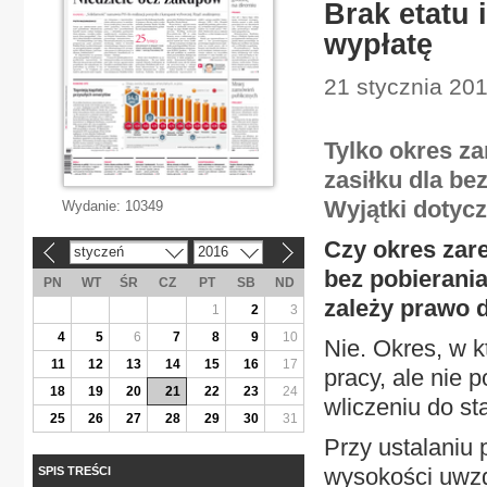
Brak etatu 
wypłatę
21 stycznia 201
Tylko okres za
zasiłku dla be
Wyjątki dotyc
Wydanie:
10349
Czy okres zar
styczeń
2016
«
»
bez pobierania
PN
WT
ŚR
CZ
PT
SB
ND
zależy prawo 
1
2
3
4
5
6
7
8
9
10
Nie. Okres, w k
11
12
13
14
15
16
17
pracy, ale nie 
18
19
20
21
22
23
24
wliczeniu do st
25
26
27
28
29
30
31
Przy ustalaniu
wysokości uwzg
SPIS TREŚCI