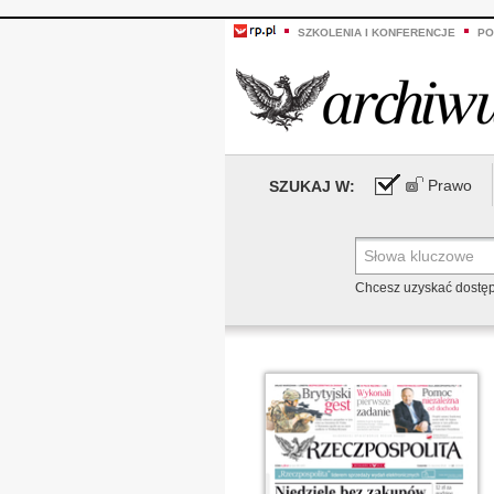
SZKOLENIA I KONFERENCJE
PO
Prawo
SZUKAJ W:
Chcesz uzyskać dostę