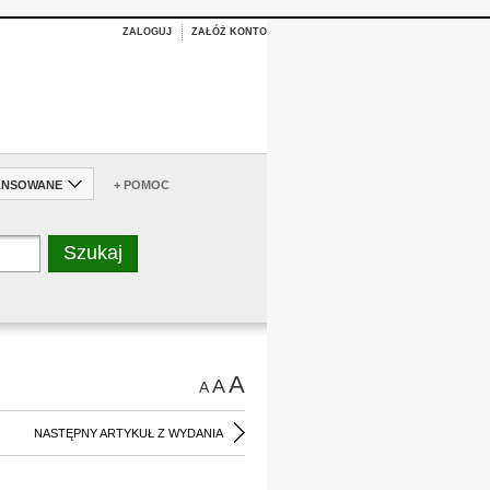
ZALOGUJ
ZAŁÓŻ KONTO
ANSOWANE
+ POMOC
A
A
A
NASTĘPNY ARTYKUŁ Z WYDANIA