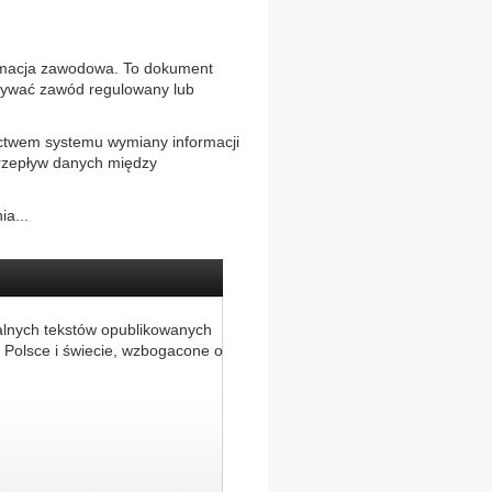
tymacja zawodowa. To dokument
onywać zawód regulowany lub
ctwem systemu wymiany informacji
przepływ danych między
a...
alnych tekstów opublikowanych
 Polsce i świecie, wzbogacone o