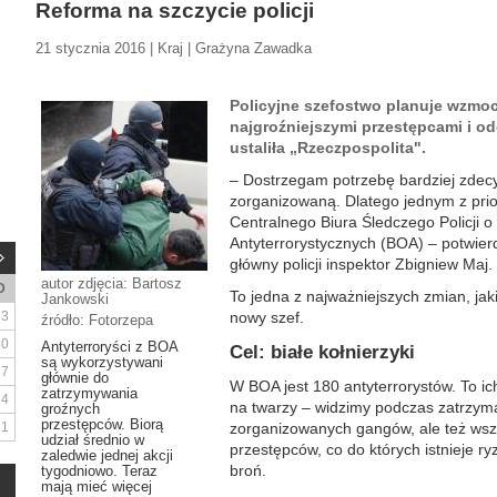
Reforma na szczycie policji
21 stycznia 2016 | Kraj | Grażyna Zawadka
Policyjne szefostwo planuje wzmoc
najgroźniejszymi przestępcami i 
ustaliła „Rzeczpospolita".
– Dostrzegam potrzebę bardziej zdec
zorganizowaną. Dlatego jednym z prio
Centralnego Biura Śledczego Policji o
Antyterrorystycznych (BOA) – potwier
główny policji inspektor Zbigniew Maj.
autor zdjęcia: Bartosz
D
To jedna z najważniejszych zmian, jakie
Jankowski
3
nowy szef.
źródło: Fotorzepa
10
Antyterroryści z BOA
Cel: białe kołnierzyki
są wykorzystywani
17
głównie do
W BOA jest 180 antyterrorystów. To ic
zatrzymywania
24
na twarzy – widzimy podczas zatrzyma
groźnych
przestępców. Biorą
31
zorganizowanych gangów, ale też wsz
udział średnio w
przestępców, co do których istnieje r
zaledwie jednej akcji
broń.
tygodniowo. Teraz
mają mieć więcej