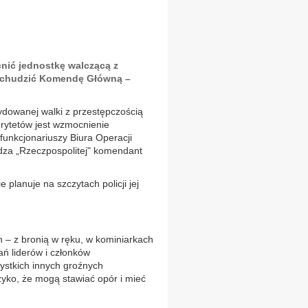
nić jednostkę walczącą z
odchudzić Komendę Główną –
ydowanej walki z przestępczością
rytetów jest wzmocnienie
 funkcjonariuszy Biura Operacji
dza „Rzeczpospolitej" komendant
 planuje na szczytach policji jej
h – z bronią w ręku, w kominiarkach
ń liderów i członków
ystkich innych groźnych
yzyko, że mogą stawiać opór i mieć