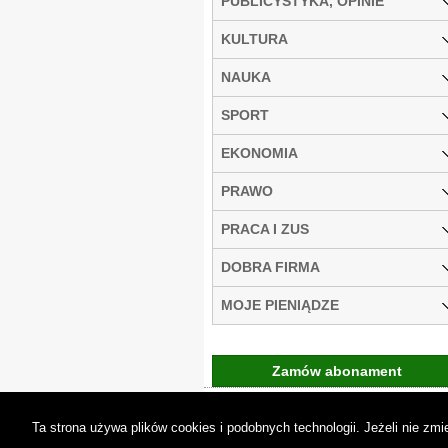
PUBLICYSTYKA, OPINIE
KULTURA
NAUKA
SPORT
EKONOMIA
PRAWO
PRACA I ZUS
DOBRA FIRMA
MOJE PIENIĄDZE
Zamów abonament
Gremi Media:
O n
Ta strona używa plików cookies i podobnych technologii. Jeżeli nie z