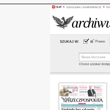
SZKOLENIA I KONFERENCJE
PO
Prawo
SZUKAJ W:
Chcesz uzyskać dostę