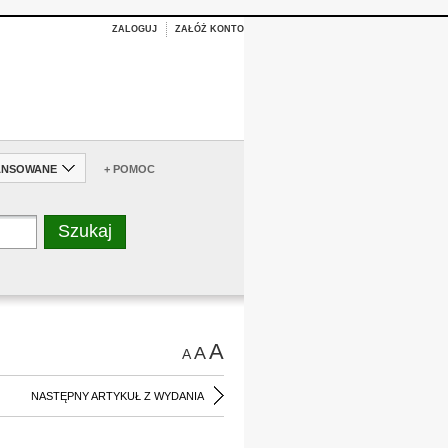
ZALOGUJ
ZAŁÓŻ KONTO
ANSOWANE
+ POMOC
A
A
A
NASTĘPNY ARTYKUŁ Z WYDANIA