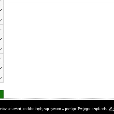
as
|
Regulamin
|
Reklama
|
Napisz do nas
|
Kontakt
|
Pliki cookies
|
Dek
mienisz ustawień, cookies będą zapisywane w pamięci Twojego urządzenia.
Wię
© Copyright by Gremi Media SA