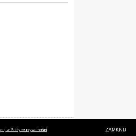
laracja dostępności
ZAMKNIJ
cej w Polityce prywatności
.