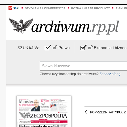
SZKOLENIA I KONFERENCJE
POZNAJ NASZE PRODUKTY
E-SKLE
Prawo
Ekonomia i biznes
SZUKAJ W:
Chcesz uzyskać dostęp do archiwum?
Zobacz ofertę
POPRZEDNI ARTYKUŁ Z