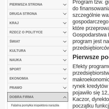
Program tzw. g
PIERWSZA STRONA
do finansowania
DRUGA STRONA
szczególnie wa
gospodarczego.
KRAJ
które przeprow
RZECZ O POLITYCE
Gospodarstwa K
program jest n
ŚWIAT
przedsiębiorcó
KULTURA
Pierwsze p
NAUKA
Efekty program
SPORT
przedsiębiorstw
EKONOMIA
makroekonomicz
rynek kredytów
PRAWO
pojawiło się 1
DOBRA FIRMA
Kaczor, dyrekto
początku funkc
Fatalna pomyłka inspektora naraziła