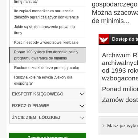
firmę na straty
gospodarczego –
Można szacować
Ile zapłaci menedżer za naruszenie
zakazów ograniczających konkurencję
de minimis...
Jakie są skutki naruszenia prawa do
firmy
Dostęp do tr
Kość niezgody w wieprzowej kiełbasie
Ponad 100 tysięcy firm doceniło zalety
Archiwum Rz
programu gwarancji de minimis
archiwalnyc
Ruchome znaki dobrze promują markę
od 1993 roku
wzbogacone
Ruszyła kolejna edycja „Szkoły dla
eksportera”
Ponad milio
EKSPERT KSIĘGOWEGO
Zamów dostę
RZECZ O PRAWIE
ŻYCIE ZIEMI ŁÓDZKIEJ
Masz już wyku
Zamów abonament