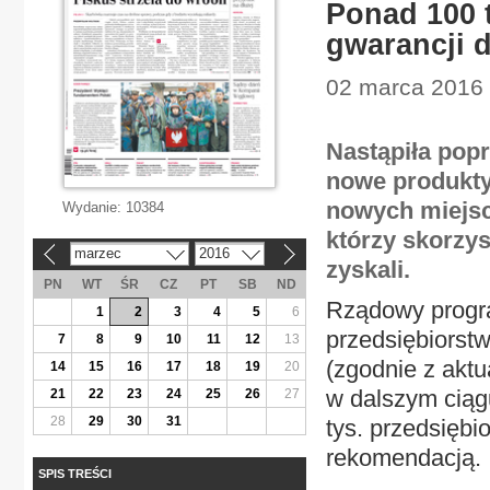
Ponad 100 t
gwarancji 
02 marca 2016 |
Nastąpiła pop
nowe produkty 
nowych miejsc 
Wydanie:
10384
którzy skorzy
marzec
2016
«
»
zyskali.
PN
WT
ŚR
CZ
PT
SB
ND
Rządowy progra
1
2
3
4
5
6
przedsiębiorstw
7
8
9
10
11
12
13
(zgodnie z aktu
14
15
16
17
18
19
20
w dalszym ciąg
21
22
23
24
25
26
27
28
29
30
31
tys. przedsiębio
rekomendacją.
SPIS TREŚCI