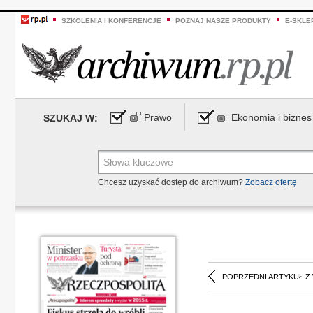
SZKOLENIA I KONFERENCJE
POZNAJ NASZE PRODUKTY
E-SKLE
Prawo
Ekonomia i biznes
SZUKAJ W:
Chcesz uzyskać dostęp do archiwum?
Zobacz ofertę
POPRZEDNI ARTYKUŁ Z