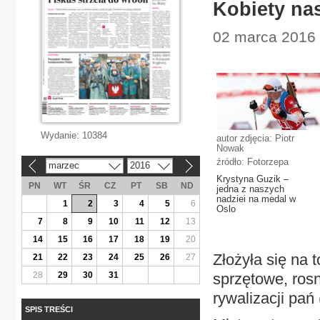
Kobiety nas
02 marca 2016 |
Wydanie:
10384
autor zdjęcia: Piotr
Nowak
źródło: Fotorzepa
marzec
2016
«
»
Krystyna Guzik –
PN
WT
ŚR
CZ
PT
SB
ND
jedna z naszych
nadziei na medal w
1
2
3
4
5
6
Oslo
7
8
9
10
11
12
13
14
15
16
17
18
19
20
Złożyła się na
21
22
23
24
25
26
27
28
29
30
31
sprzętowe, ros
rywalizacji pań
SPIS TREŚCI