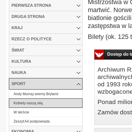
Mistrzostwa w 
PIERWSZA STRONA
martwić. Norwe
DRUGA STRONA
biatlonie gości
zastępstwa w la
KRAJ
Bilety (ok. 125 
RZECZ O POLITYCE
ŚWIAT
Dostęp do tr
KULTURA
Archiwum Rz
NAUKA
archiwalnyc
od 1993 roku
SPORT
wzbogacone
Andy Murray wierny Brytanii
Ponad milio
Kobiety naszą siłą
Zamów dostę
W skrócie
Zeszyt A4 podpowiada
EKONOMIA