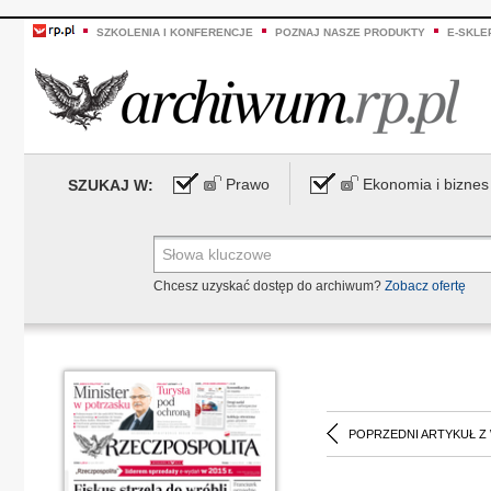
SZKOLENIA I KONFERENCJE
POZNAJ NASZE PRODUKTY
E-SKLE
Prawo
Ekonomia i biznes
SZUKAJ W:
Chcesz uzyskać dostęp do archiwum?
Zobacz ofertę
POPRZEDNI ARTYKUŁ Z