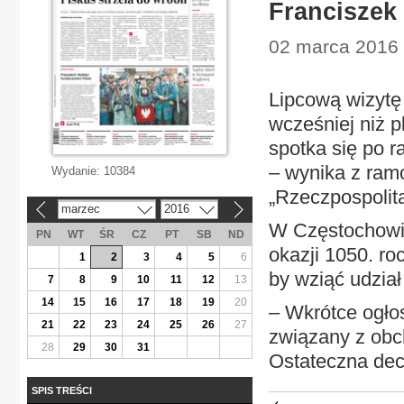
Franciszek 
02 marca 2016 
Lipcową wizytę
wcześniej niż p
spotka się po 
– wynika z ram
Wydanie:
10384
„Rzeczpospolita
marzec
2016
«
»
W Częstochowie
PN
WT
ŚR
CZ
PT
SB
ND
okazji 1050. ro
1
2
3
4
5
6
by wziąć udzia
7
8
9
10
11
12
13
14
15
16
17
18
19
20
– Wkrótce ogło
21
22
23
24
25
26
27
związany z obc
28
29
30
31
Ostateczna dec
SPIS TREŚCI