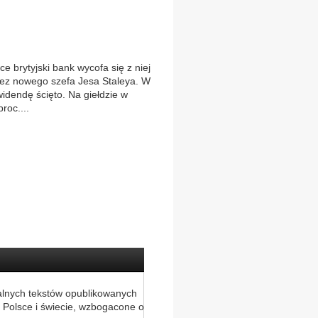
e brytyjski bank wycofa się z niej
rzez nowego szefa Jesa Staleya. W
widendę ścięto. Na giełdzie w
roc....
alnych tekstów opublikowanych
 Polsce i świecie, wzbogacone o