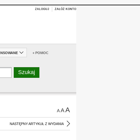
ZALOGUJ
ZAŁÓŻ KONTO
ANSOWANE
+ POMOC
A
A
A
NASTĘPNY ARTYKUŁ Z WYDANIA