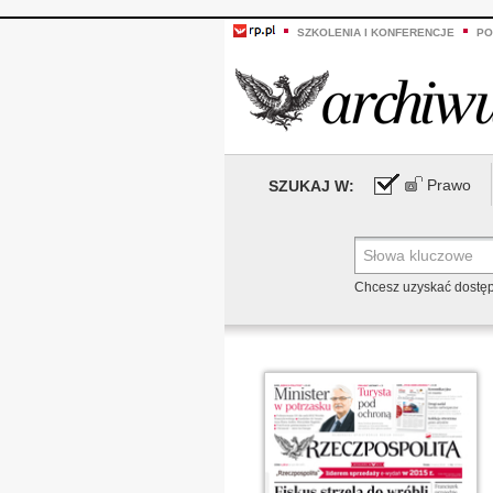
SZKOLENIA I KONFERENCJE
PO
Prawo
SZUKAJ W:
Chcesz uzyskać dostę