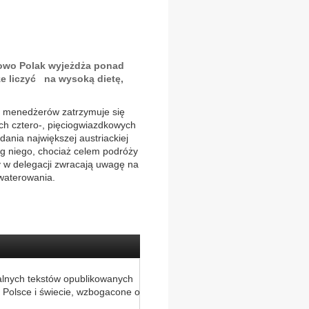
bowo Polak wyjeżdża ponad
e liczyć na wysoką dietę,
i menedżerów zatrzymuje się
h cztero-, pięciogwiazdkowych
ania największej austriackiej
g niego, chociaż celem podróży
y w delegacji zwracają uwagę na
kwaterowania.
alnych tekstów opublikowanych
 Polsce i świecie, wzbogacone o