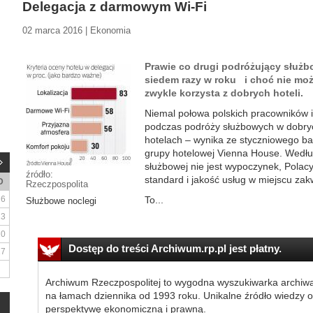
Delegacja z darmowym Wi-Fi
02 marca 2016 | Ekonomia
Prawie co drugi podróżujący służ
siedem razy w roku i choć nie moż
zwykle korzysta z dobrych hoteli.
Niemal połowa polskich pracowników 
podczas podróży służbowych w dobryc
hotelach – wynika ze styczniowego bad
grupy hotelowej Vienna House. Wedłu
służbowej nie jest wypoczynek, Polac
źródło:
standard i jakość usług w miejscu za
D
Rzeczpospolita
6
To...
Służbowe noclegi
13
20
Dostęp do treści Archiwum.rp.pl jest płatny.
27
Archiwum Rzeczpospolitej to wygodna wyszukiwarka archiw
na łamach dziennika od 1993 roku. Unikalne źródło wiedzy o
perspektywę ekonomiczną i prawną.