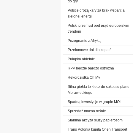
do gry
Polsce grożą kary za brak wsparcia
zielonej energii
Polski przemysł pod prąd europejskim
trendom
Pożegnanie z Afryką
Przełomowe dni dla kopalń
Pułapka obietnic
RPP będzie bardzo ostrożna
Rekordzistka Oh My
Silna giełda to klucz do sukcesu planu
Morawieckiego
Spadną inwestycje w grupie MOL
Sprzedaż mocno rośnie
Stabilna akcyza służy papierosom
Trans Polonia kupiła Orlen Transport