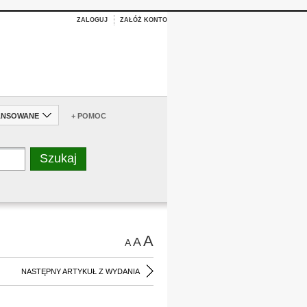
ZALOGUJ
ZAŁÓŻ KONTO
ANSOWANE
+ POMOC
A
A
A
NASTĘPNY ARTYKUŁ Z WYDANIA