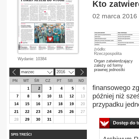
Kto zatwier
02 marca 2016 
źródło:
Rzeczpospolita
Wydanie:
10384
Organ zatwierdzający
zależy od formy
prawnej jednostki
marzec
2016
«
»
PN
WT
ŚR
CZ
PT
SB
ND
finansowego zgo
1
2
3
4
5
6
później niż sze
7
8
9
10
11
12
13
przypadku jedno
14
15
16
17
18
19
20
21
22
23
24
25
26
27
28
29
30
31
Dostęp do tr
SPIS TREŚCI
Archiwum Rz