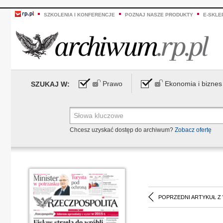
SZKOLENIA I KONFERENCJE
POZNAJ NASZE PRODUKTY
E-SKLE
Prawo
Ekonomia i biznes
SZUKAJ W:
Chcesz uzyskać dostęp do archiwum?
Zobacz ofertę
POPRZEDNI ARTYKUŁ Z