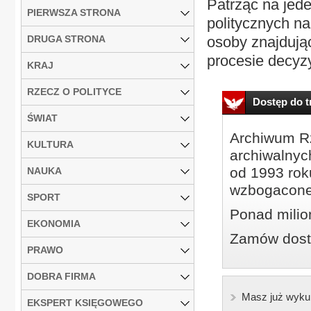
Patrząc na jede
PIERWSZA STRONA
politycznych na
DRUGA STRONA
osoby znajdują
procesie decyzy
KRAJ
RZECZ O POLITYCE
Dostęp do tr
ŚWIAT
Archiwum Rz
KULTURA
archiwalnyc
od 1993 roku
NAUKA
wzbogacone
SPORT
Ponad milio
EKONOMIA
Zamów dostę
PRAWO
DOBRA FIRMA
Masz już wyku
EKSPERT KSIĘGOWEGO