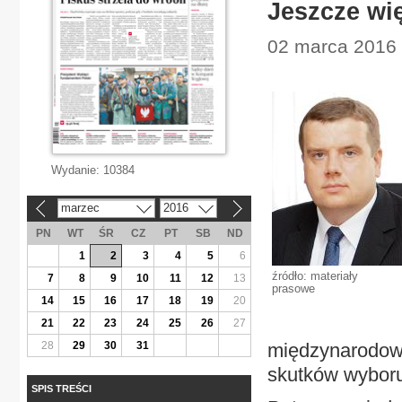
Jeszcze wi
02 marca 2016 
Wydanie:
10384
marzec
2016
«
»
PN
WT
ŚR
CZ
PT
SB
ND
1
2
3
4
5
6
źródło: materiały
7
8
9
10
11
12
13
prasowe
14
15
16
17
18
19
20
21
22
23
24
25
26
27
28
29
30
31
międzynarodowi
skutków wyboru
SPIS TREŚCI