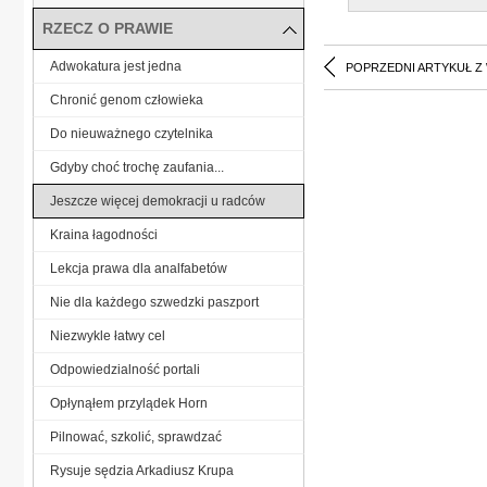
RZECZ O PRAWIE
Adwokatura jest jedna
POPRZEDNI ARTYKUŁ Z
Chronić genom człowieka
Do nieuważnego czytelnika
Gdyby choć trochę zaufania...
Jeszcze więcej demokracji u radców
Kraina łagodności
Lekcja prawa dla analfabetów
Nie dla każdego szwedzki paszport
Niezwykle łatwy cel
Odpowiedzialność portali
Opłynąłem przylądek Horn
Pilnować, szkolić, sprawdzać
Rysuje sędzia Arkadiusz Krupa