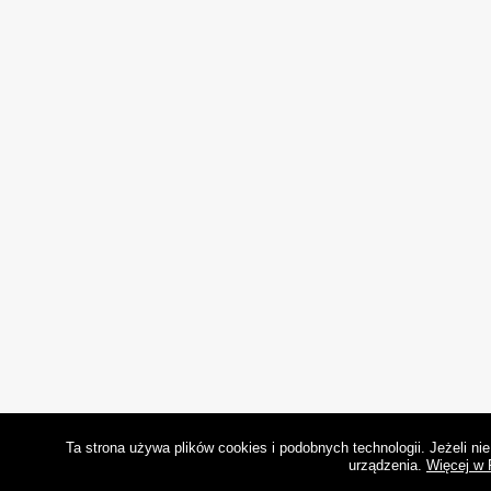
Ta strona używa plików cookies i podobnych technologii. Jeżeli n
urządzenia.
Więcej w 