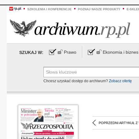
SZKOLENIA I KONFERENCJE
POZNAJ NASZE PRODUKTY
E-SKLE
Prawo
Ekonomia i biznes
SZUKAJ W:
Chcesz uzyskać dostęp do archiwum?
Zobacz ofertę
POPRZEDNI ARTYKUŁ Z