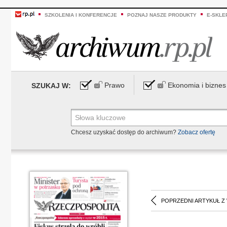
SZKOLENIA I KONFERENCJE
POZNAJ NASZE PRODUKTY
E-SKLE
Prawo
Ekonomia i biznes
SZUKAJ W:
Chcesz uzyskać dostęp do archiwum?
Zobacz ofertę
POPRZEDNI ARTYKUŁ Z