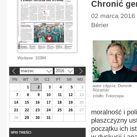
Chronić ge
02 marca 2016 
Bérier
Wydanie:
10384
marzec
2016
«
»
PN
WT
ŚR
CZ
PT
SB
ND
autor zdjęcia: Dominik
1
2
3
4
5
6
Różański
7
8
9
10
11
12
13
źródło: Fotorzepa
14
15
16
17
18
19
20
21
22
23
24
25
26
27
moralność i pol
28
29
30
31
płaszczyzny ust
początku ich is
SPIS TREŚCI
w dyskusji i an