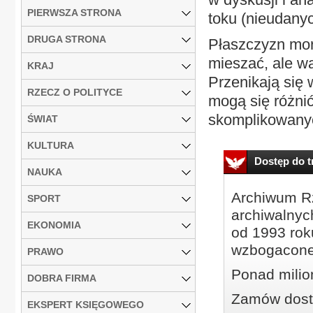
PIERWSZA STRONA
toku (nieudany
DRUGA STRONA
Płaszczyzn mora
mieszać, ale w
KRAJ
Przenikają się
RZECZ O POLITYCE
mogą się różnić
skomplikowanyc
ŚWIAT
KULTURA
Dostęp do tr
NAUKA
Archiwum Rz
SPORT
archiwalnyc
EKONOMIA
od 1993 roku
wzbogacone
PRAWO
Ponad milio
DOBRA FIRMA
Zamów dostę
EKSPERT KSIĘGOWEGO